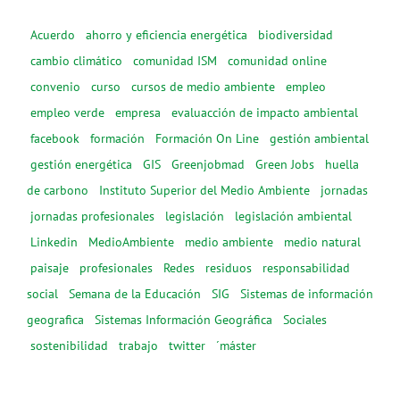
Acuerdo
ahorro y eficiencia energética
biodiversidad
cambio climático
comunidad ISM
comunidad online
convenio
curso
cursos de medio ambiente
empleo
empleo verde
empresa
evaluacción de impacto ambiental
facebook
formación
Formación On Line
gestión ambiental
gestión energética
GIS
Greenjobmad
Green Jobs
huella
de carbono
Instituto Superior del Medio Ambiente
jornadas
jornadas profesionales
legislación
legislación ambiental
Linkedin
MedioAmbiente
medio ambiente
medio natural
paisaje
profesionales
Redes
residuos
responsabilidad
social
Semana de la Educación
SIG
Sistemas de información
geografica
Sistemas Información Geográfica
Sociales
sostenibilidad
trabajo
twitter
´máster