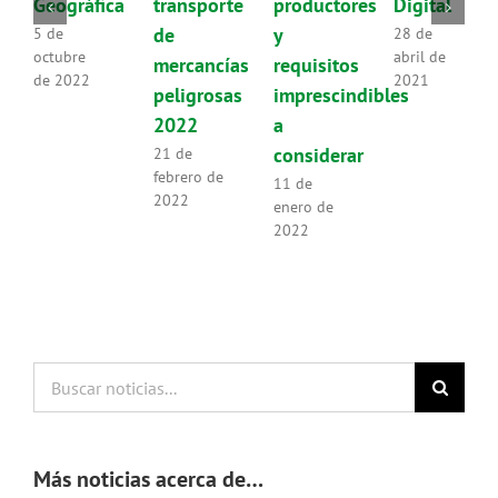
Geográfica
transporte
productores
Digital
de
y
5 de
28 de
octubre
abril de
mercancías
requisitos
de 2022
2021
peligrosas
imprescindibles
2022
a
considerar
21 de
febrero de
11 de
2022
enero de
2022
Buscar
noticias...
Más noticias acerca de…