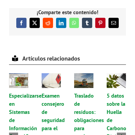
¡Comparte este contenido!
Facebook
X
Reddit
LinkedIn
WhatsApp
Tumblr
Pinterest
Correo
electrónico
Artículos relacionados
Especializarse
Examen
Traslado
5 datos
en
consejero
de
sobre la
Sistemas
de
residuos:
Huella
de
seguridad
obligaciones
de
Información
para el
para
Carbono