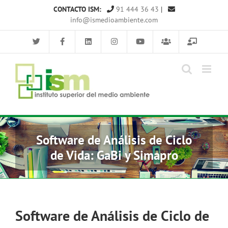
Saltar
CONTACTO ISM:
91 444 36 43
|
al
info@ismedioambiente.com
contenido
Software de Análisis de Ciclo
de Vida: GaBi y Simapro
Software de Análisis de Ciclo de