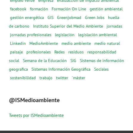
empleo verde
empresa
evaluacción de impacto ambiental
facebook
formación
Formación On Line
gestión ambiental
gestión energética
GIS
Greenjobmad
Green Jobs
huella
de carbono
Instituto Superior del Medio Ambiente
jornadas
jornadas profesionales
legislación
legislación ambiental
Linkedin
MedioAmbiente
medio ambiente
medio natural
paisaje
profesionales
Redes
residuos
responsabilidad
social
Semana de la Educación
SIG
Sistemas de información
geografica
Sistemas Información Geográfica
Sociales
sostenibilidad
trabajo
twitter
´máster
@ISMedioambiente
Tweets por ISMedioambiente