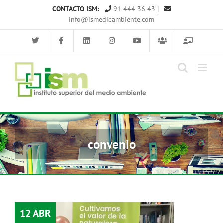
Saltar
CONTACTO ISM:
91 444 36 43
|
al
info@ismedioambiente.com
contenido
convenio
12 ABR