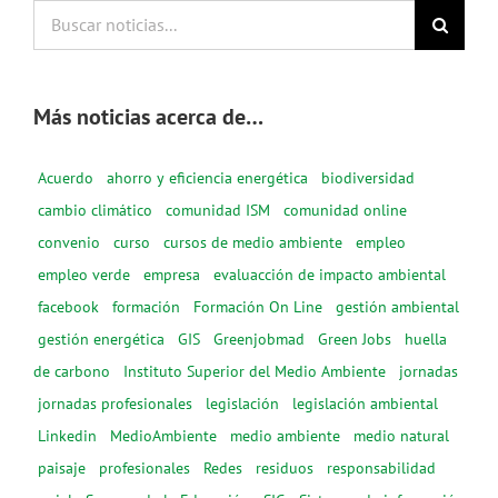
Buscar
noticias...
Más noticias acerca de…
Acuerdo
ahorro y eficiencia energética
biodiversidad
cambio climático
comunidad ISM
comunidad online
convenio
curso
cursos de medio ambiente
empleo
empleo verde
empresa
evaluacción de impacto ambiental
facebook
formación
Formación On Line
gestión ambiental
gestión energética
GIS
Greenjobmad
Green Jobs
huella
de carbono
Instituto Superior del Medio Ambiente
jornadas
jornadas profesionales
legislación
legislación ambiental
Linkedin
MedioAmbiente
medio ambiente
medio natural
paisaje
profesionales
Redes
residuos
responsabilidad