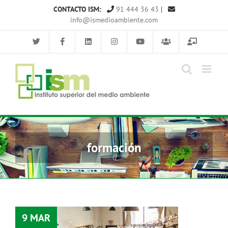
Saltar
CONTACTO ISM:
91 444 36 43
|
al
info@ismedioambiente.com
contenido
formación
9 MAR