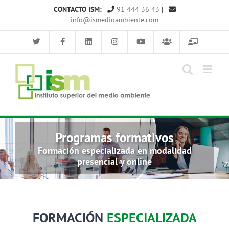
Saltar
CONTACTO ISM:
91 444 36 43
|
al
info@ismedioambiente.com
contenido
Programas formativos
Formación especializada en modalidad
presencial y online
FORMACIÓN
ESPECIALIZADA