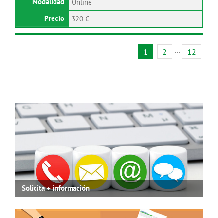
Online
320 €
1
2
···
12
Solicita + información