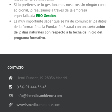
Si lo prefieres te lo gestionamos nosotros sin ningún coste
adicional, lo realizamos a través de la empresa
especializada
EBO Gestión
.
Es muy importante saber que se ha de comunicar los datos
de la formación a la Fundación Estatal con una
antelación
de 2 días naturales con respecto a la fecha de inicio del
programa formativo
.
CONTACTO
Henri Dunant, 19. 28036 Madrid
(+34) 91 444 36 43
info@ismedioambiente.com
www.ismedioambiente.com