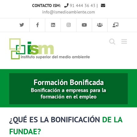
Saltar
CONTACTO ISM:
91 444 36 43
|
al
info@ismedioambiente.com
contenido
Formación Bonificada
Bonificación a empresas para la
formación en el empleo
¿QUÉ ES LA BONIFICACIÓN
DE LA
FUNDAE?