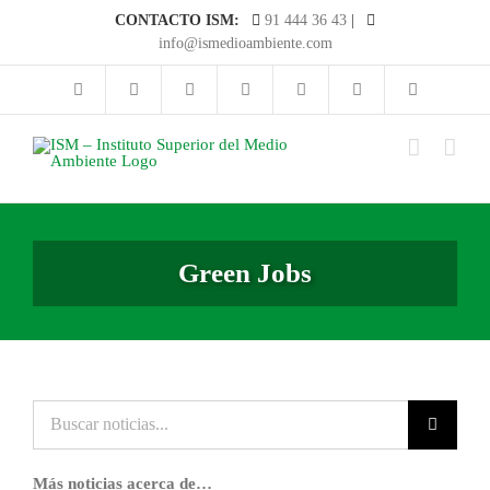
Saltar
CONTACTO ISM:
91 444 36 43
|
al
info@ismedioambiente.com
contenido
Green Jobs
Buscar
noticias...
Más noticias acerca de…