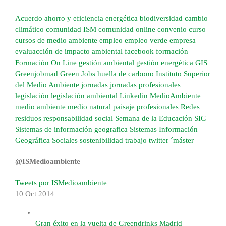
Acuerdo
ahorro y eficiencia energética
biodiversidad
cambio
climático
comunidad ISM
comunidad online
convenio
curso
cursos de medio ambiente
empleo
empleo verde
empresa
evaluacción de impacto ambiental
facebook
formación
Formación On Line
gestión ambiental
gestión energética
GIS
Greenjobmad
Green Jobs
huella de carbono
Instituto Superior
del Medio Ambiente
jornadas
jornadas profesionales
legislación
legislación ambiental
Linkedin
MedioAmbiente
medio ambiente
medio natural
paisaje
profesionales
Redes
residuos
responsabilidad social
Semana de la Educación
SIG
Sistemas de información geografica
Sistemas Información
Geográfica
Sociales
sostenibilidad
trabajo
twitter
´máster
@ISMedioambiente
Tweets por ISMedioambiente
10 Oct
2014
Gran éxito en la vuelta de Greendrinks Madrid