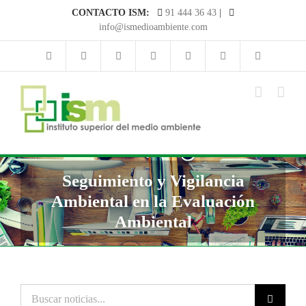
Saltar
CONTACTO ISM:
91 444 36 43
|
al
info@ismedioambiente.com
contenido
Seguimiento y Vigilancia
Ambiental en la Evaluación
Ambiental
Buscar
noticias...