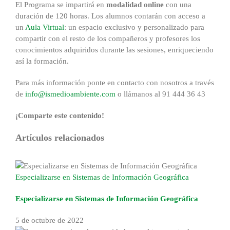
El Programa se impartirá en
modalidad online
con una
duración de 120 horas. Los alumnos contarán con acceso a
un
Aula Virtual
: un espacio exclusivo y personalizado para
compartir con el resto de los compañeros y profesores los
conocimientos adquiridos durante las sesiones, enriqueciendo
así la formación.
Para más información ponte en contacto con nosotros a través
de
info@ismedioambiente.com
o llámanos al 91 444 36 43
¡Comparte este contenido!
Facebook
X
Reddit
LinkedIn
WhatsApp
Tumblr
Pinterest
Correo
Artículos relacionados
electrónico
Especializarse en Sistemas de Información Geográfica
Especializarse en Sistemas de Información Geográfica
5 de octubre de 2022