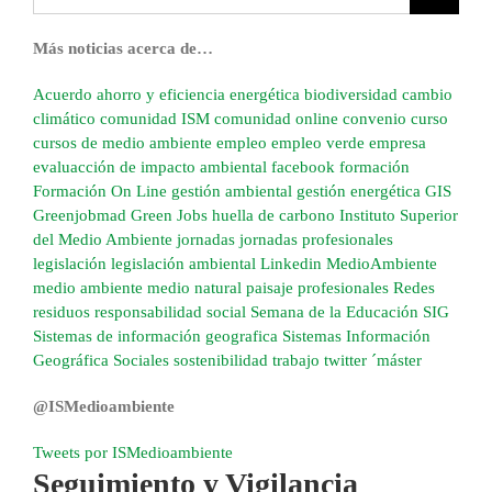
Más noticias acerca de…
Acuerdo
ahorro y eficiencia energética
biodiversidad
cambio
climático
comunidad ISM
comunidad online
convenio
curso
cursos de medio ambiente
empleo
empleo verde
empresa
evaluacción de impacto ambiental
facebook
formación
Formación On Line
gestión ambiental
gestión energética
GIS
Greenjobmad
Green Jobs
huella de carbono
Instituto Superior
del Medio Ambiente
jornadas
jornadas profesionales
legislación
legislación ambiental
Linkedin
MedioAmbiente
medio ambiente
medio natural
paisaje
profesionales
Redes
residuos
responsabilidad social
Semana de la Educación
SIG
Sistemas de información geografica
Sistemas Información
Geográfica
Sociales
sostenibilidad
trabajo
twitter
´máster
@ISMedioambiente
Tweets por ISMedioambiente
Seguimiento y Vigilancia