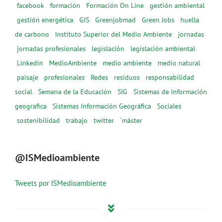
facebook
formación
Formación On Line
gestión ambiental
gestión energética
GIS
Greenjobmad
Green Jobs
huella
de carbono
Instituto Superior del Medio Ambiente
jornadas
jornadas profesionales
legislación
legislación ambiental
Linkedin
MedioAmbiente
medio ambiente
medio natural
paisaje
profesionales
Redes
residuos
responsabilidad
social
Semana de la Educación
SIG
Sistemas de información
geografica
Sistemas Información Geográfica
Sociales
sostenibilidad
trabajo
twitter
´máster
@ISMedioambiente
Tweets por ISMedioambiente