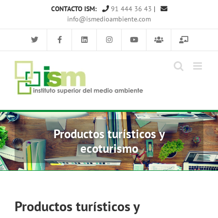
Saltar
CONTACTO ISM:
91 444 36 43
|
al
info@ismedioambiente.com
contenido
Productos turísticos y
ecoturismo
Productos turísticos y