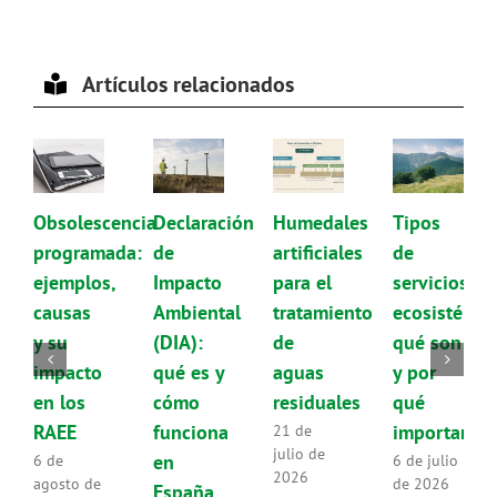
Artículos relacionados
Obsolescencia
Declaración
Humedales
Tipos
programada:
de
artificiales
de
ejemplos,
Impacto
para el
servicios
causas
Ambiental
tratamiento
ecosistémic
y su
(DIA):
de
qué son
impacto
qué es y
aguas
y por
en los
cómo
residuales
qué
RAEE
funciona
importan
21 de
julio de
en
6 de
6 de julio
2026
agosto de
de 2026
España