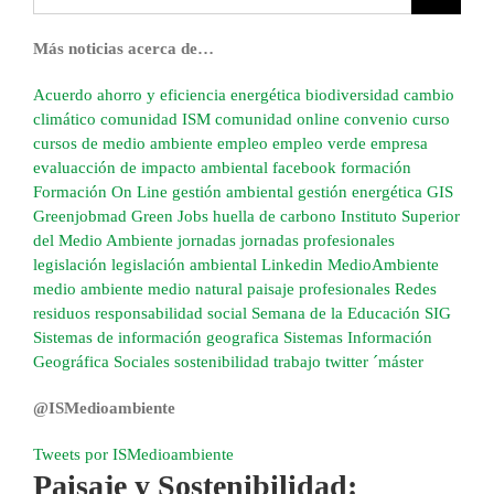
Más noticias acerca de…
Acuerdo
ahorro y eficiencia energética
biodiversidad
cambio
climático
comunidad ISM
comunidad online
convenio
curso
cursos de medio ambiente
empleo
empleo verde
empresa
evaluacción de impacto ambiental
facebook
formación
Formación On Line
gestión ambiental
gestión energética
GIS
Greenjobmad
Green Jobs
huella de carbono
Instituto Superior
del Medio Ambiente
jornadas
jornadas profesionales
legislación
legislación ambiental
Linkedin
MedioAmbiente
medio ambiente
medio natural
paisaje
profesionales
Redes
residuos
responsabilidad social
Semana de la Educación
SIG
Sistemas de información geografica
Sistemas Información
Geográfica
Sociales
sostenibilidad
trabajo
twitter
´máster
@ISMedioambiente
Tweets por ISMedioambiente
Paisaje y Sostenibilidad: