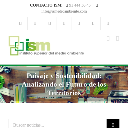
Saltar
CONTACTO ISM:
91 444 36 43
|
al
info@ismedioambiente.com
contenido
Paisaje y Sostenibilidad:
Analizando el Futuro de los
Territorios
Buscar
noticias...