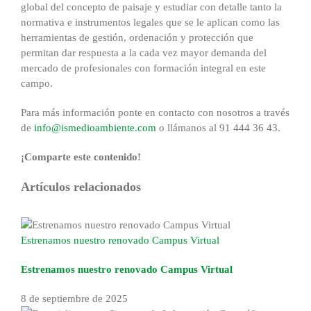
global del concepto de paisaje y estudiar con detalle tanto la
normativa e instrumentos legales que se le aplican como las
herramientas de gestión, ordenación y protección que
permitan dar respuesta a la cada vez mayor demanda del
mercado de profesionales con formación integral en este
campo.
Para más información ponte en contacto con nosotros a través
de
info@ismedioambiente.com
o llámanos al 91 444 36 43.
¡Comparte este contenido!
Facebook
X
Reddit
LinkedIn
WhatsApp
Tumblr
Pinterest
Correo
Artículos relacionados
electrónico
Estrenamos nuestro renovado Campus Virtual
Estrenamos nuestro renovado Campus Virtual
8 de septiembre de 2025