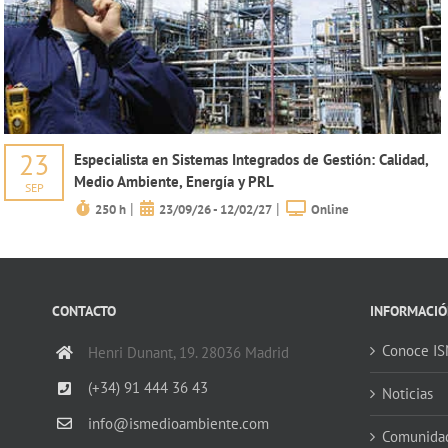
23
Especialista en Sistemas Integrados de Gestión: Calidad,
Medio Ambiente, Energía y PRL
SEP
|
|
250 h
23/09/26 - 12/02/27
Online
CONTACTO
INFORMACIÓ
Conoce I
Henri Dunant, 19. 28036 Madrid
(+34) 91 444 36 43
Noticias
info@ismedioambiente.com
Comunida