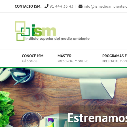
Saltar
CONTACTO ISM:
91 444 36 43
|
info@ismedioambiente.
al
contenido
CONOCE ISM
MÁSTER
PROGRAMAS F
ASÍ SOMOS
PRESENCIAL Y ONLINE
PRESENCIAL Y ON
Estrenamos