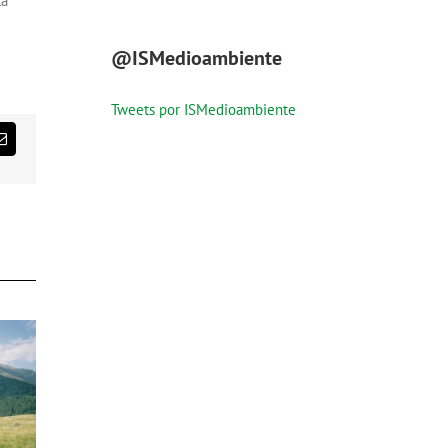
la
@ISMedioambiente
Tweets por ISMedioambiente
st
Correo
electrónico