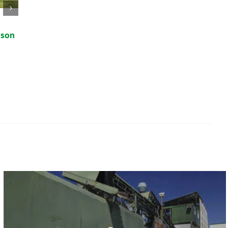
Cómo reciclar aceite
Cursos de verano
 son
usado: Guía básica
especializados e
Medio Ambiente
3 de julio de 2026
29 de junio de 2026