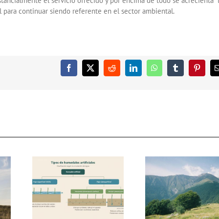
ancialmente el servicio ofrecido y por encima de todo se acrecienta 
l para continuar siendo referente en el sector ambiental.
Facebook
X
Reddit
LinkedIn
WhatsApp
Tumblr
Pintere