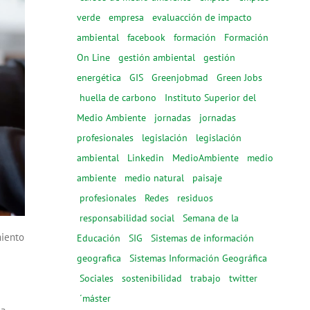
verde
empresa
evaluacción de impacto
ambiental
facebook
formación
Formación
On Line
gestión ambiental
gestión
energética
GIS
Greenjobmad
Green Jobs
huella de carbono
Instituto Superior del
Medio Ambiente
jornadas
jornadas
profesionales
legislación
legislación
ambiental
Linkedin
MedioAmbiente
medio
ambiente
medio natural
paisaje
profesionales
Redes
residuos
responsabilidad social
Semana de la
miento
Educación
SIG
Sistemas de información
geografica
Sistemas Información Geográfica
Sociales
sostenibilidad
trabajo
twitter
´máster