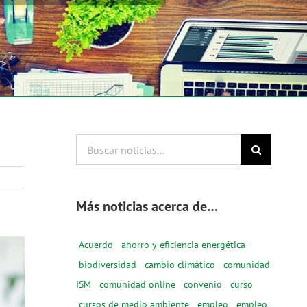
Buscar
noticias...
Más noticias acerca de…
Acuerdo
ahorro y eficiencia energética
biodiversidad
cambio climático
comunidad
ISM
comunidad online
convenio
curso
cursos de medio ambiente
empleo
empleo