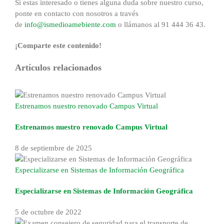
Si estas interesado o tienes alguna duda sobre nuestro curso,
ponte en contacto con nosotros a través
de
info@ismedioamebiente.com
o llámanos al 91 444 36 43.
¡Comparte este contenido!
Facebook
X
Reddit
LinkedIn
WhatsApp
Tumblr
Pinterest
Correo
Artículos relacionados
electrónico
Estrenamos nuestro renovado Campus Virtual
Estrenamos nuestro renovado Campus Virtual
8 de septiembre de 2025
Especializarse en Sistemas de Información Geográfica
Especializarse en Sistemas de Información Geográfica
5 de octubre de 2022