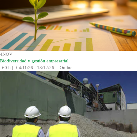
4
NOV
Biodiversidad y gestión empresarial
60 h
|
04/11/26 - 18/12/26
|
Online