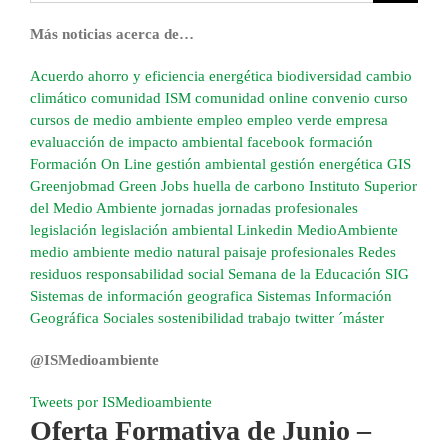
Más noticias acerca de…
Acuerdo
ahorro y eficiencia energética
biodiversidad
cambio
climático
comunidad ISM
comunidad online
convenio
curso
cursos de medio ambiente
empleo
empleo verde
empresa
evaluacción de impacto ambiental
facebook
formación
Formación On Line
gestión ambiental
gestión energética
GIS
Greenjobmad
Green Jobs
huella de carbono
Instituto Superior
del Medio Ambiente
jornadas
jornadas profesionales
legislación
legislación ambiental
Linkedin
MedioAmbiente
medio ambiente
medio natural
paisaje
profesionales
Redes
residuos
responsabilidad social
Semana de la Educación
SIG
Sistemas de información geografica
Sistemas Información
Geográfica
Sociales
sostenibilidad
trabajo
twitter
´máster
@ISMedioambiente
Tweets por ISMedioambiente
Oferta Formativa de Junio –