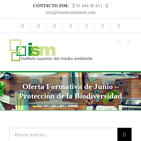
Saltar
CONTACTO ISM:
91 444 36 43
|
al
info@ismedioambiente.com
contenido
Oferta Formativa de Junio –
Protección de la Biodiversidad
Buscar
noticias...