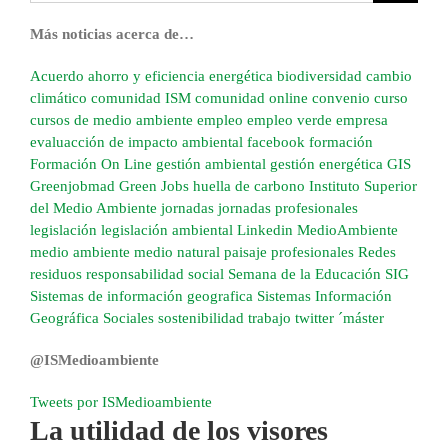
Más noticias acerca de…
Acuerdo
ahorro y eficiencia energética
biodiversidad
cambio
climático
comunidad ISM
comunidad online
convenio
curso
cursos de medio ambiente
empleo
empleo verde
empresa
evaluacción de impacto ambiental
facebook
formación
Formación On Line
gestión ambiental
gestión energética
GIS
Greenjobmad
Green Jobs
huella de carbono
Instituto Superior
del Medio Ambiente
jornadas
jornadas profesionales
legislación
legislación ambiental
Linkedin
MedioAmbiente
medio ambiente
medio natural
paisaje
profesionales
Redes
residuos
responsabilidad social
Semana de la Educación
SIG
Sistemas de información geografica
Sistemas Información
Geográfica
Sociales
sostenibilidad
trabajo
twitter
´máster
@ISMedioambiente
Tweets por ISMedioambiente
La utilidad de los visores