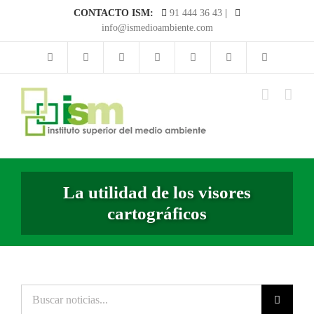
Saltar
CONTACTO ISM:
91 444 36 43
|
al
info@ismedioambiente.com
contenido
La utilidad de los visores
cartográficos
Buscar
noticias...