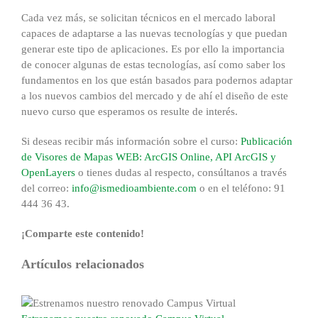
Cada vez más, se solicitan técnicos en el mercado laboral
capaces de adaptarse a las nuevas tecnologías y que puedan
generar este tipo de aplicaciones. Es por ello la importancia
de conocer algunas de estas tecnologías, así como saber los
fundamentos en los que están basados para podernos adaptar
a los nuevos cambios del mercado y de ahí el diseño de este
nuevo curso que esperamos os resulte de interés.
Si deseas recibir más información sobre el curso:
Publicación
de Visores de Mapas WEB: ArcGIS Online, API ArcGIS y
OpenLayers
o tienes dudas al respecto, consúltanos a través
del correo:
info@ismedioambiente.com
o en el teléfono: 91
444 36 43.
¡Comparte este contenido!
Facebook
X
Reddit
LinkedIn
WhatsApp
Tumblr
Pinterest
Correo
Artículos relacionados
electrónico