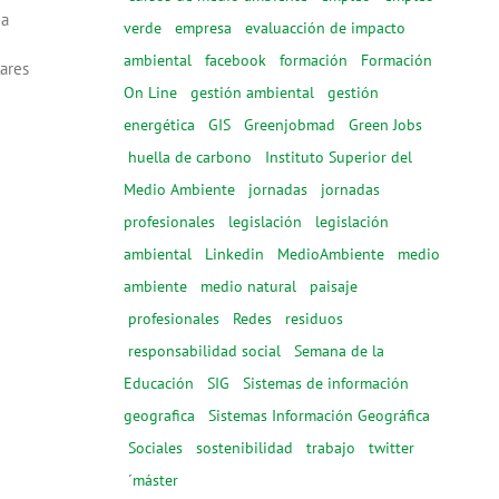
da
verde
empresa
evaluacción de impacto
ambiental
facebook
formación
Formación
lares
On Line
gestión ambiental
gestión
energética
GIS
Greenjobmad
Green Jobs
huella de carbono
Instituto Superior del
Medio Ambiente
jornadas
jornadas
profesionales
legislación
legislación
ambiental
Linkedin
MedioAmbiente
medio
ambiente
medio natural
paisaje
profesionales
Redes
residuos
responsabilidad social
Semana de la
Educación
SIG
Sistemas de información
geografica
Sistemas Información Geográfica
Sociales
sostenibilidad
trabajo
twitter
´máster