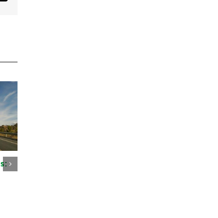
electrónico
s:
¿Qué es la Dirección
Teledetección, el
Ambiental de Obra?
complemento per
a la formación en
12 de febrero de 2021
25 de octubre de 202