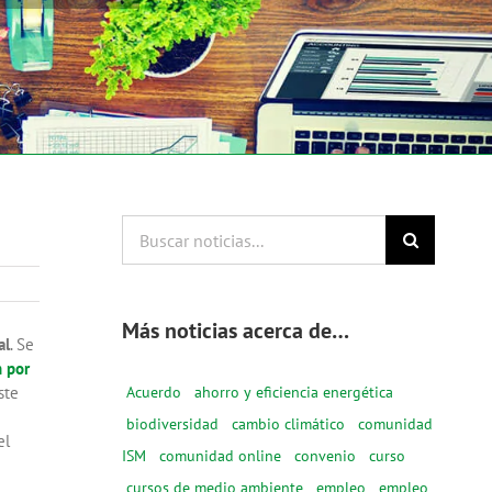
Buscar
noticias...
Más noticias acerca de…
al
. Se
n por
Acuerdo
ahorro y eficiencia energética
ste
biodiversidad
cambio climático
comunidad
el
ISM
comunidad online
convenio
curso
cursos de medio ambiente
empleo
empleo