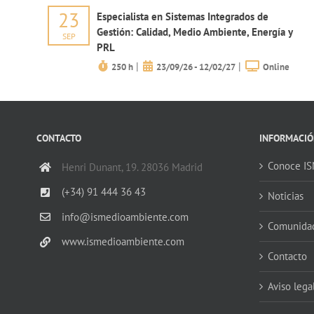
23
Especialista en Sistemas Integrados de
Gestión: Calidad, Medio Ambiente, Energía y
SEP
PRL
|
|
250 h
23/09/26 - 12/02/27
Online
CONTACTO
INFORMACIÓ
Conoce I
Henri Dunant, 19. 28036 Madrid
(+34) 91 444 36 43
Noticias
info@ismedioambiente.com
Comunida
www.ismedioambiente.com
Contacto
Aviso lega