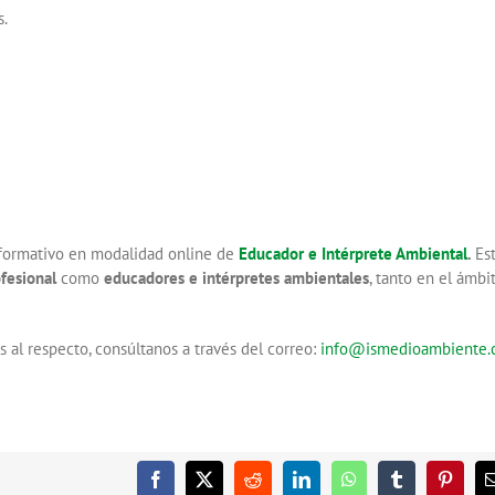
s.
formativo en modalidad online de
Educador e Intérprete Ambiental
.
Es
ofesional
como
educadores e intérpretes ambientales
, tanto en el ámbi
s al respecto, consúltanos a través del correo:
info@ismedioambiente
Facebook
X
Reddit
LinkedIn
WhatsApp
Tumblr
Pintere