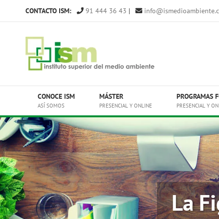
Saltar
CONTACTO ISM:
91 444 36 43
|
info@ismedioambiente.
al
contenido
CONOCE ISM
MÁSTER
PROGRAMAS F
ASÍ SOMOS
PRESENCIAL Y ONLINE
PRESENCIAL Y ON
La F