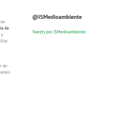
@ISMedioambiente
ran
ia de
Tweets por ISMedioambiente
 y
ilias
r de
eramos