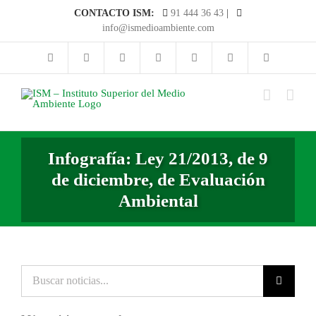
Saltar
CONTACTO ISM:
91 444 36 43
|
al
info@ismedioambiente.com
contenido
Infografía: Ley 21/2013, de 9
de diciembre, de Evaluación
Ambiental
Buscar
noticias...