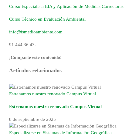
Curso Especialista EIA y Aplicación de Medidas Correctoras
Curso Técnico en Evaluación Ambiental
info@ismedioambiente.com
91 444 36 43.
¡Comparte este contenido!
Facebook
X
Reddit
LinkedIn
WhatsApp
Tumblr
Pinterest
Correo
Artículos relacionados
electrónico
Estrenamos nuestro renovado Campus Virtual
Estrenamos nuestro renovado Campus Virtual
8 de septiembre de 2025
Especializarse en Sistemas de Información Geográfica