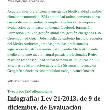
Más noticias acerca de…
Acuerdo
ahorro y eficiencia energética
biodiversidad
cambio
climático
comunidad ISM
comunidad online
convenio
curso
cursos de medio ambiente
empleo
empleo verde
empresa
evaluacción de impacto ambiental
facebook
formación
Formación On Line
gestión ambiental
gestión energética
GIS
Greenjobmad
Green Jobs
huella de carbono
Instituto Superior
del Medio Ambiente
jornadas
jornadas profesionales
legislación
legislación ambiental
Linkedin
MedioAmbiente
medio ambiente
medio natural
paisaje
profesionales
Redes
residuos
responsabilidad social
Semana de la Educación
SIG
Sistemas de información geografica
Sistemas Información
Geográfica
Sociales
sostenibilidad
trabajo
twitter
´máster
@ISMedioambiente
Tweets por ISMedioambiente
Infografía: Ley 21/2013, de 9 de
diciembre, de Evaluación