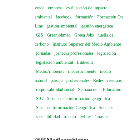
verde
empresa
evaluacción de impacto
ambiental
facebook
formación
Formación On
Line
gestión ambiental
gestión energética
GIS
Greenjobmad
Green Jobs
huella de
carbono
Instituto Superior del Medio Ambiente
jornadas
jornadas profesionales
legislación
legislación ambiental
Linkedin
MedioAmbiente
medio ambiente
medio
natural
paisaje
profesionales
Redes
residuos
responsabilidad social
Semana de la Educación
SIG
Sistemas de información geografica
Sistemas Información Geográfica
Sociales
sostenibilidad
trabajo
twitter
´máster
@ISMedioambiente