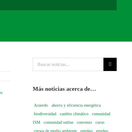
Buscar
noticias...
Más noticias acerca de…
ro
Acuerdo
ahorro y eficiencia energética
biodiversidad
cambio climático
comunidad
ISM
comunidad online
convenio
curso
e
cursos de medio ambiente
empleo
empleo