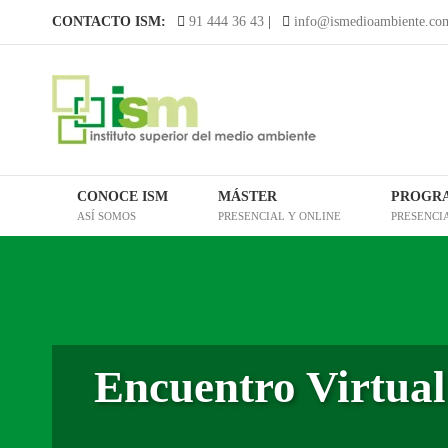
Saltar
CONTACTO ISM:
91 444 36 43
|
info@ismedioambiente.co
al
contenido
CONOCE ISM
MÁSTER
PROGR
ASÍ SOMOS
PRESENCIAL Y ONLINE
PRESENCI
Encuentro Virtual