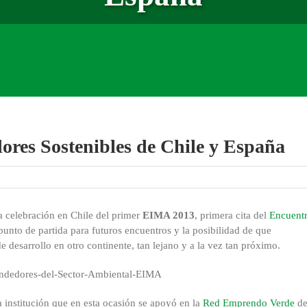
res Sostenibles de Chile y España
la celebración en Chile del primer
EIMA 2013
, primera cita del
Encuent
unto de partida para futuros encuentros y la posibilidad de que
 desarrollo en otro continente, tan lejano y a la vez tan próximo.
a institución que en esta ocasión se apoyó en la
Red Emprendo Verde
d