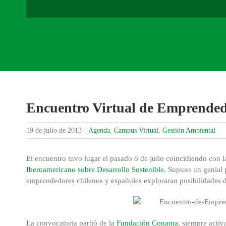
Encuentro Virtual de Emprendedo
19 de julio de 2013
|
Agenda
,
Campus Virtual
,
Gestión Ambiental
El encuentro tuvo lugar el pasado 8 de julio coincidiendo con 
Iberoamericano sobre Desarrollo Sostenible.
Supuso un genial p
emprendedores chilenos y españoles exploraran posibilidades de
La convocatoria partió de la
Fundación Conama
, siempre activ