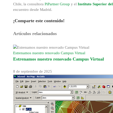
Chile, la consultora
PiPartner Group
y el
Instituto Superior d
encuentro desde Madrid.
¡Comparte este contenido!
Facebook
X
Reddit
LinkedIn
WhatsApp
Tumblr
Pinterest
Correo
Artículos relacionados
electrónico
Estrenamos nuestro renovado Campus Virtual
Estrenamos nuestro renovado Campus Virtual
8 de septiembre de 2025