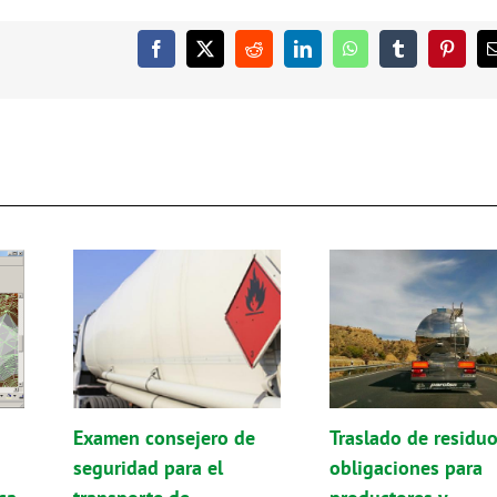
Facebook
X
Reddit
LinkedIn
WhatsApp
Tumblr
Pintere
Examen consejero de
Traslado de residuo
seguridad para el
obligaciones para