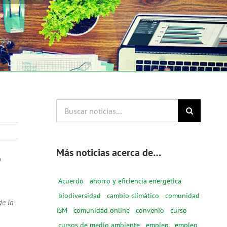
Buscar
noticias...
Más noticias acerca de…
o
Acuerdo
ahorro y eficiencia energética
biodiversidad
cambio climático
comunidad
de la
ISM
comunidad online
convenio
curso
cursos de medio ambiente
empleo
empleo