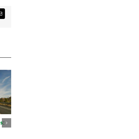
st
Correo
electrónico
s:
¿Qué es la Dirección
Ecoturismo y
Ambiental de Obra?
competitividad:
12 de febrero de 2021