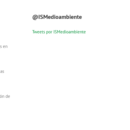
@ISMedioambiente
Tweets por ISMedioambiente
s en
ias
ión de