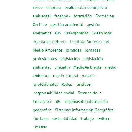
verde
empresa
evaluacción de impacto
ambiental
facebook
formación
Formación
On Line
gestión ambiental
gestión
energética
GIS
Greenjobmad
Green Jobs
huella de carbono
Instituto Superior del
Medio Ambiente
jornadas
jornadas
profesionales
legislación
legislación
ambiental
Linkedin
MedioAmbiente
medio
ambiente
medio natural
paisaje
profesionales
Redes
residuos
responsabilidad social
Semana de la
Educación
SIG
Sistemas de información
geografica
Sistemas Información Geográfica
Sociales
sostenibilidad
trabajo
twitter
´máster