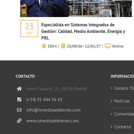
23
Especialista en Sistemas Integrados de
Gestión: Calidad, Medio Ambiente, Energía y
SEP
PRL
|
|
250 h
23/09/26 - 12/02/27
Online
CONTACTO
INFORMACIÓ
Conoce I
Henri Dunant, 19. 28036 Madrid
(+34) 91 444 36 43
Noticias
info@ismedioambiente.com
Comunida
www.ismedioambiente.com
Contacto