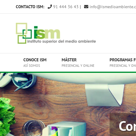
Saltar
CONTACTO ISM:
91 444 36 43
|
info@ismedioambiente.
al
contenido
CONOCE ISM
MÁSTER
PROGRAMAS F
ASÍ SOMOS
PRESENCIAL Y ONLINE
PRESENCIAL Y ON
Co