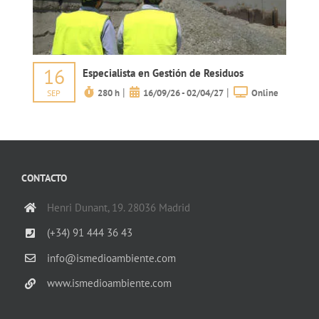
16
Especialista en Gestión de Residuos
|
|
280 h
16/09/26 - 02/04/27
Online
SEP
CONTACTO
Henri Dunant, 19. 28036 Madrid
(+34) 91 444 36 43
info@ismedioambiente.com
www.ismedioambiente.com