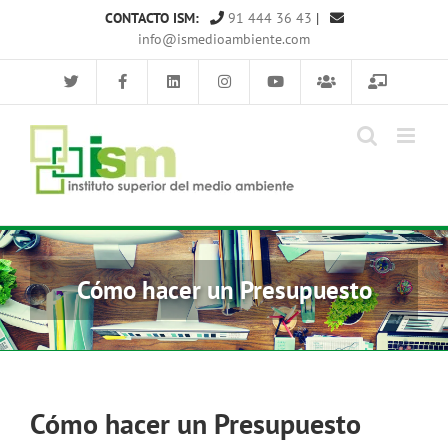
Saltar
CONTACTO ISM:
91 444 36 43
|
al
info@ismedioambiente.com
contenido
Cómo hacer un Presupuesto
Cómo hacer un Presupuesto