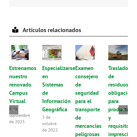
electrónico
Artículos relacionados
Estrenamos
Especializarse
Examen
Traslado
nuestro
en
consejero
de
renovado
Sistemas
de
residuos:
Campus
de
seguridad
obligacione
Virtual
Información
para el
para
Geográfica
transporte
productores
8 de
septiembre
de
y
5 de
de 2025
octubre
mercancías
requisitos
de 2022
peligrosas
imprescindi