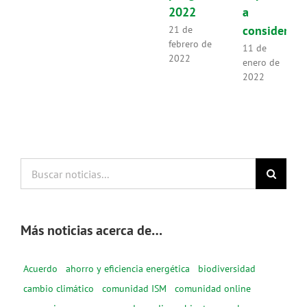
2022
a
considerar
21 de
febrero de
11 de
2022
enero de
2022
Buscar
noticias...
Más noticias acerca de…
Acuerdo
ahorro y eficiencia energética
biodiversidad
cambio climático
comunidad ISM
comunidad online