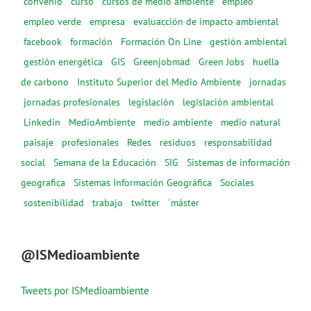
convenio
curso
cursos de medio ambiente
empleo
empleo verde
empresa
evaluacción de impacto ambiental
facebook
formación
Formación On Line
gestión ambiental
gestión energética
GIS
Greenjobmad
Green Jobs
huella
de carbono
Instituto Superior del Medio Ambiente
jornadas
jornadas profesionales
legislación
legislación ambiental
Linkedin
MedioAmbiente
medio ambiente
medio natural
paisaje
profesionales
Redes
residuos
responsabilidad
social
Semana de la Educación
SIG
Sistemas de información
geografica
Sistemas Información Geográfica
Sociales
sostenibilidad
trabajo
twitter
´máster
@ISMedioambiente
Tweets por ISMedioambiente