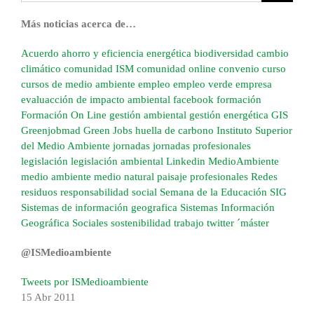
Más noticias acerca de…
Acuerdo
ahorro y eficiencia energética
biodiversidad
cambio
climático
comunidad ISM
comunidad online
convenio
curso
cursos de medio ambiente
empleo
empleo verde
empresa
evaluacción de impacto ambiental
facebook
formación
Formación On Line
gestión ambiental
gestión energética
GIS
Greenjobmad
Green Jobs
huella de carbono
Instituto Superior
del Medio Ambiente
jornadas
jornadas profesionales
legislación
legislación ambiental
Linkedin
MedioAmbiente
medio ambiente
medio natural
paisaje
profesionales
Redes
residuos
responsabilidad social
Semana de la Educación
SIG
Sistemas de información geografica
Sistemas Información
Geográfica
Sociales
sostenibilidad
trabajo
twitter
´máster
@ISMedioambiente
Tweets por ISMedioambiente
15 Abr
2011