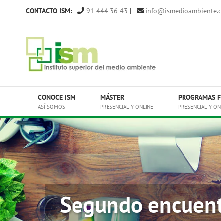
Saltar
CONTACTO ISM:
91 444 36 43
|
info@ismedioambiente.
al
contenido
CONOCE ISM
MÁSTER
PROGRAMAS F
ASÍ SOMOS
PRESENCIAL Y ONLINE
PRESENCIAL Y ON
Segundo encuentr