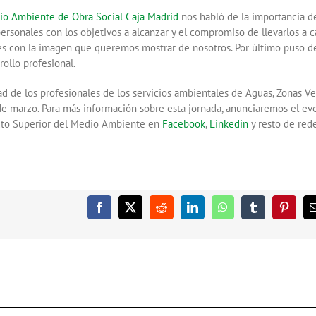
dio Ambiente de Obra Social Caja Madrid
nos habló de la importancia d
personales con los objetivos a alcanzar y el compromiso de llevarlos a c
les con la imagen que queremos mostrar de nosotros. Por último puso d
ollo profesional.
ad de los profesionales de los servicios ambientales de Aguas, Zonas Ve
de marzo. Para más información sobre esta jornada, anunciaremos el ev
tuto Superior del Medio Ambiente en
Facebook
,
Linkedin
y resto de red
Facebook
X
Reddit
LinkedIn
WhatsApp
Tumblr
Pintere