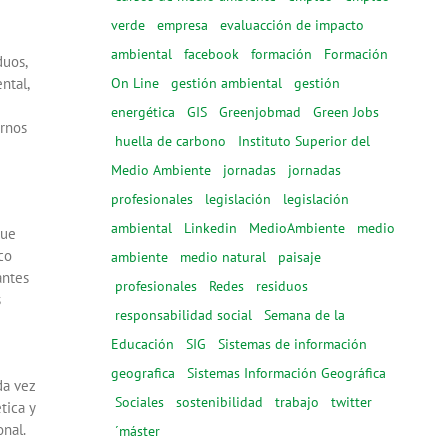
verde
empresa
evaluacción de impacto
ambiental
facebook
formación
Formación
duos,
On Line
gestión ambiental
gestión
ntal,
energética
GIS
Greenjobmad
Green Jobs
ernos
huella de carbono
Instituto Superior del
Medio Ambiente
jornadas
jornadas
profesionales
legislación
legislación
ambiental
Linkedin
MedioAmbiente
medio
que
co
ambiente
medio natural
paisaje
antes
profesionales
Redes
residuos
s
responsabilidad social
Semana de la
Educación
SIG
Sistemas de información
geografica
Sistemas Información Geográfica
da vez
Sociales
sostenibilidad
trabajo
twitter
tica y
onal.
´máster