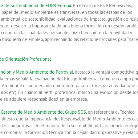
le de Sostenibilidad de EDPR Europ
a
. En el caso de EDP Renováveis,
el papel del medio ambiente es transversal en todas las etapas de los
 ambiental, de sostenibilidad, evaluaciones de impacto, gestión de resi
sector destacó la importancia de una buena formación en gestión ambie
n cuanto a las cualidades personales hizo hincapié en la movilidad y
 la búsqueda de empleo, aprovechando las relaciones sociales para “hac
vención y Medio Ambiente de Ferrovial
, destacó la ventaja competitiva 
d. Además señaló la Evaluación del Riesgo Ambiental como un campo po
ad Ambiental es un mercado emergente para sectores de actividad que 
os etc). En cuanto al perfil profesional marcó una evolución desde lo
e se adquiere responsabilidad en la empresa.
, Gerente de Medio Ambiente del Grupo SOS,
en referencia al Técnico
anifiesto que la importancia del Responsable de Medio Ambiente es ca
es competitivas en el mundo de la sostenibilidad, la eficiencia energé
e combinar la formación técnica con la capacidad organizativa y relaci