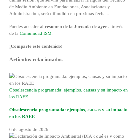
de Medio Ambiente en Fundaciones, Asociaciones y
Administración, será difundido en próximas fechas.
Puedes acceder al
resumen de la Jornada de ayer
a través
de la
Comunidad ISM.
¡Comparte este contenido!
Facebook
X
Reddit
LinkedIn
WhatsApp
Tumblr
Pinterest
Correo
Artículos relacionados
electrónico
Obsolescencia programada: ejemplos, causas y su impacto en
los RAEE
Obsolescencia programada: ejemplos, causas y su impacto
en los RAEE
6 de agosto de 2026