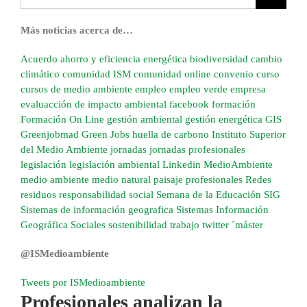
Más noticias acerca de…
Acuerdo
ahorro y eficiencia energética
biodiversidad
cambio
climático
comunidad ISM
comunidad online
convenio
curso
cursos de medio ambiente
empleo
empleo verde
empresa
evaluacción de impacto ambiental
facebook
formación
Formación On Line
gestión ambiental
gestión energética
GIS
Greenjobmad
Green Jobs
huella de carbono
Instituto Superior
del Medio Ambiente
jornadas
jornadas profesionales
legislación
legislación ambiental
Linkedin
MedioAmbiente
medio ambiente
medio natural
paisaje
profesionales
Redes
residuos
responsabilidad social
Semana de la Educación
SIG
Sistemas de información geografica
Sistemas Información
Geográfica
Sociales
sostenibilidad
trabajo
twitter
´máster
@ISMedioambiente
Tweets por ISMedioambiente
Profesionales analizan la