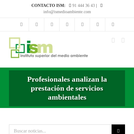
Saltar
CONTACTO ISM:
91 444 36 43
|
al
info@ismedioambiente.com
contenido
Profesionales analizan la
prestación de servicios
ambientales
Buscar
noticias...