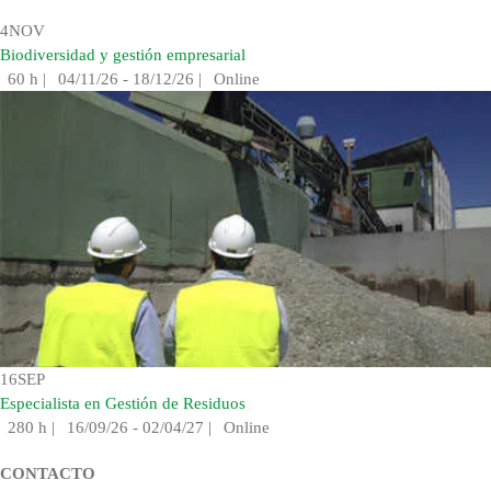
4
NOV
Biodiversidad y gestión empresarial
60 h
|
04/11/26 - 18/12/26
|
Online
16
SEP
Especialista en Gestión de Residuos
280 h
|
16/09/26 - 02/04/27
|
Online
CONTACTO