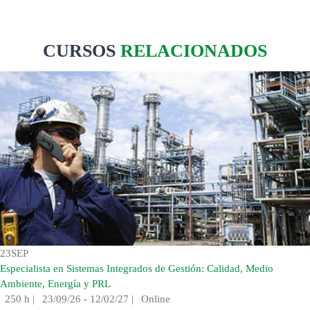
CURSOS
RELACIONADOS
23
SEP
Especialista en Sistemas Integrados de Gestión: Calidad, Medio
Ambiente, Energía y PRL
250 h
|
23/09/26 - 12/02/27
|
Online