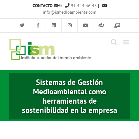
Saltar
CONTACTO ISM:
91 444 36 43
|
al
info@ismedioambiente.com
contenido
Sistemas de Gestión
Medioambiental como
herramientas de
sostenibilidad en la empresa