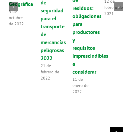
de
12 de
de
Geográfica
residuos:
febrero de
seguridad
5 de
2021
obligaciones
para el
octubre
para
de 2022
transporte
productores
de
y
mercancías
requisitos
peligrosas
imprescindibles
2022
a
21 de
considerar
febrero de
2022
11 de
enero de
2022
Buscar