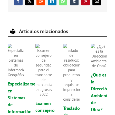
Facebook
X
Reddit
LinkedIn
WhatsApp
Tumblr
Pinterest
Correo
electrónico
Artículos relacionados
¿Qué es
la
Especializarse
Dirección
en
Ambiental
Sistemas
de
Examen
de
Traslado
Obra?
consejero
Información