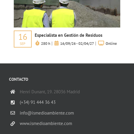
16
Especialista en Gestión de Residuos
|
|
280 h
16/09/26 - 02/04/27
Online
SEP
CONTACTO
Henri Dunant, 19. 28036 Madrid
(+34) 91 444 36 43
info@ismedioambiente.com
www.ismedioambiente.com