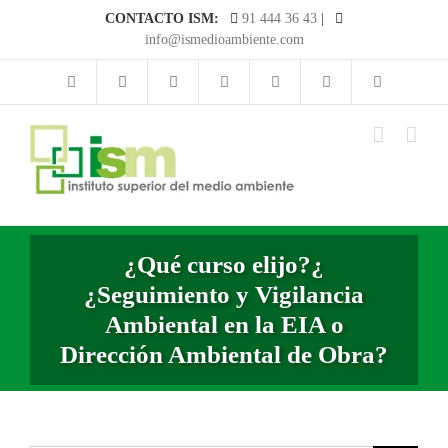
Saltar
CONTACTO ISM:
91 444 36 43
|
al
info@ismedioambiente.com
contenido
¿Qué curso elijo?¿
¿Seguimiento y Vigilancia
Ambiental en la EIA o
Dirección Ambiental de Obra?