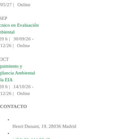
/05/27
|
Online
SEP
cnico en Evaluación
biental
20 h
|
30/09/26 -
/12/26
|
Online
OCT
guimiento y
gilancia Ambiental
 la EIA
20 h
|
14/10/26 -
/12/26
|
Online
CONTACTO
Henri Dunant, 19. 28036 Madrid