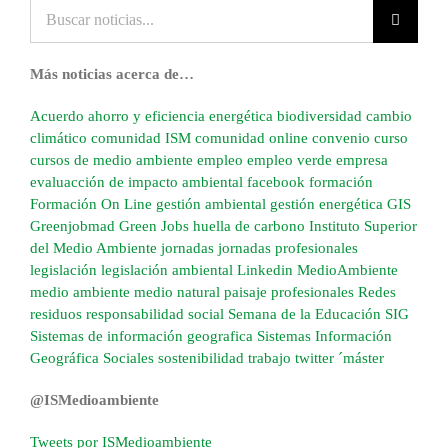
Buscar
noticias...
Más noticias acerca de…
Acuerdo
ahorro y eficiencia energética
biodiversidad
cambio
climático
comunidad ISM
comunidad online
convenio
curso
cursos de medio ambiente
empleo
empleo verde
empresa
evaluacción de impacto ambiental
facebook
formación
Formación On Line
gestión ambiental
gestión energética
GIS
Greenjobmad
Green Jobs
huella de carbono
Instituto Superior
del Medio Ambiente
jornadas
jornadas profesionales
legislación
legislación ambiental
Linkedin
MedioAmbiente
medio ambiente
medio natural
paisaje
profesionales
Redes
residuos
responsabilidad social
Semana de la Educación
SIG
Sistemas de información geografica
Sistemas Información
Geográfica
Sociales
sostenibilidad
trabajo
twitter
´máster
@ISMedioambiente
Tweets por ISMedioambiente