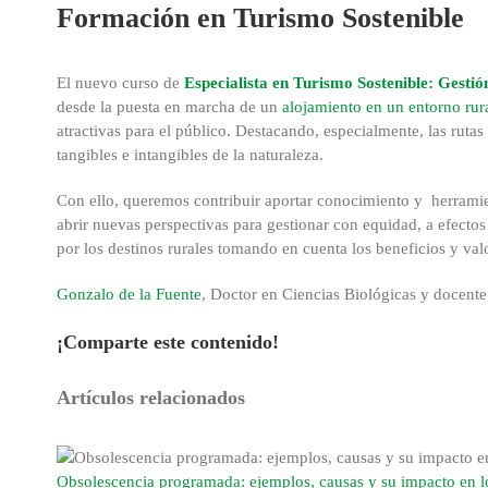
Formación en Turismo Sostenible
El nuevo curso de
Especialista en Turismo Sostenible: Gesti
desde la puesta en marcha de un
alojamiento en un entorno rur
atractivas para el público. Destacando, especialmente, las rutas 
tangibles e intangibles de la naturaleza.
Con ello, queremos contribuir aportar conocimiento y herramie
abrir nuevas perspectivas para gestionar con equidad, a efectos d
por los destinos rurales tomando en cuenta los beneficios y val
Gonzalo de la Fuente
, Doctor en Ciencias Biológicas y docente 
¡Comparte este contenido!
Facebook
X
Reddit
LinkedIn
WhatsApp
Tumblr
Pinterest
Correo
Artículos relacionados
electrónico
Obsolescencia programada: ejemplos, causas y su impacto en