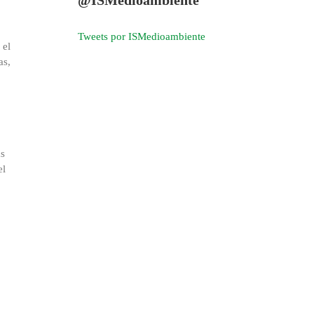
Tweets por ISMedioambiente
 el
as,
as
el