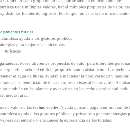
a? Aquel turista o grupo de turistas que se sienten emocionalmente
turaleza tiene múltiples valores, habrá múltiples propuestas de valor, pa
ay distintas fuentes de ingresos. Por lo que, no es solo un único cliente
 naturaleza ayuda a los gestores públicos
inergias para mejorar las iniciativas
turísticas
-ganadera.
Posee diferentes propuestas de valor para diferentes persona
energía eficiencia del edificio proporcionando aislamiento. Los techos 
retener el agua de lluvia, ayudan a mantener la biodiversidad y mejorar 
s hoteles, se benefician de tener hermosas vistas al techo verde. Asimis
 sino también en las plantas y aves vistas en los techos verdes pudiendo
del medio rural.
pos de valor de los
techos verdes
. Y cada persona pagara en función de 
 naturaleza ayuda a los gestores públicos y privados a generar sinergias 
s valores del entorno y enriquecer la experiencia de los turistas.