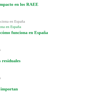
 impacto en los RAEE
iona en España
y cómo funciona en España
 residuales
é importan