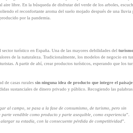
l aire libre. En la búsqueda de disfrutar del verde de los arboles, escu
 u oliendo el reconfortante aroma del suelo mojado después de una lluvia
d producido por la pandemia.
el sector turístico en España. Una de las mayores debilidades del
turism
alores de la naturaleza. Tradicionalmente, los modelos de negocio en tu
ristas. A partir de ahí, crear productos turísticos, esperando que los tur
.
ud de casas rurales
sin ninguna idea de producto que integre el paisaje
didas sustanciales de dinero privado y público. Recogiendo las palabras
legar al campo, se pasa a la fase de consumismo, de turismo, pero sin
 parte vendible como producto y parte asequible, como experiencia
”.
a alargar su estadía, con la consecuente pérdida de competitividad
”.