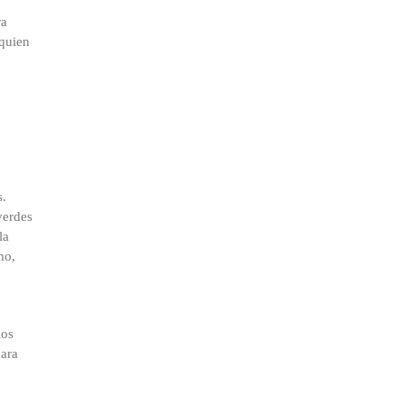
ra
 quien
s.
verdes
la
mo,
los
para