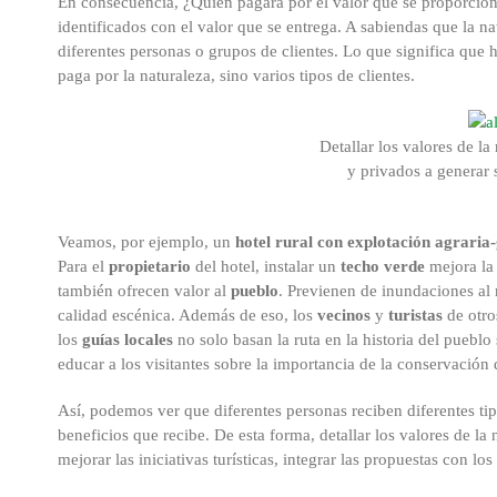
En consecuencia, ¿Quién pagará por el valor que se proporcion
identificados con el valor que se entrega. A sabiendas que la na
diferentes personas o grupos de clientes. Lo que significa que h
paga por la naturaleza, sino varios tipos de clientes.
Detallar los valores de la
y privados a generar s
Veamos, por ejemplo, un
hotel rural con explotación agraria
Para el
propietario
del hotel, instalar un
techo verde
mejora la 
también ofrecen valor al
pueblo
. Previenen de inundaciones al 
calidad escénica. Además de eso, los
vecinos
y
turistas
de otro
los
guías locales
no solo basan la ruta en la historia del pueblo
educar a los visitantes sobre la importancia de la conservación 
Así, podemos ver que diferentes personas reciben diferentes ti
beneficios que recibe. De esta forma, detallar los valores de la
mejorar las iniciativas turísticas, integrar las propuestas con lo