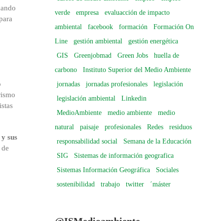
chando
verde
empresa
evaluacción de impacto
 para
ambiental
facebook
formación
Formación On
Line
gestión ambiental
gestión energética
GIS
Greenjobmad
Green Jobs
huella de
carbono
Instituto Superior del Medio Ambiente
o
jornadas
jornadas profesionales
legislación
rismo
legislación ambiental
Linkedin
istas
MedioAmbiente
medio ambiente
medio
natural
paisaje
profesionales
Redes
residuos
 y sus
responsabilidad social
Semana de la Educación
 de
SIG
Sistemas de información geografica
Sistemas Información Geográfica
Sociales
sostenibilidad
trabajo
twitter
´máster
@ISMedioambiente