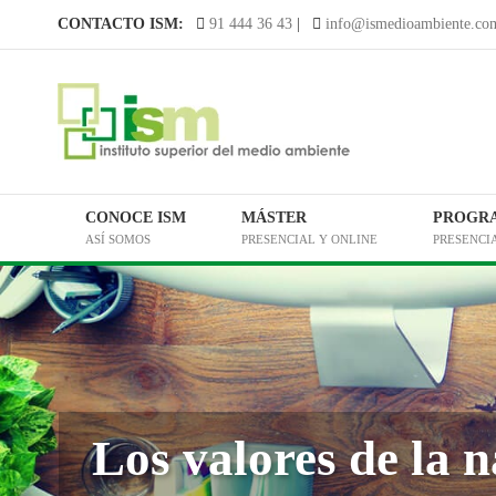
Saltar
CONTACTO ISM:
91 444 36 43
|
info@ismedioambiente.co
al
contenido
CONOCE ISM
MÁSTER
PROGR
ASÍ SOMOS
PRESENCIAL Y ONLINE
PRESENCI
Los valores de la 