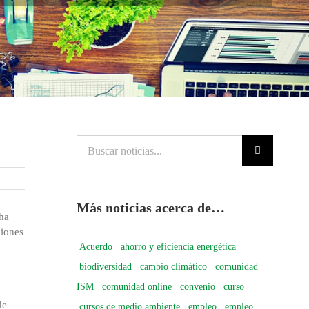
Buscar
noticias...
Más noticias acerca de…
ha
ciones
Acuerdo
ahorro y eficiencia energética
biodiversidad
cambio climático
comunidad
ISM
comunidad online
convenio
curso
de
cursos de medio ambiente
empleo
empleo