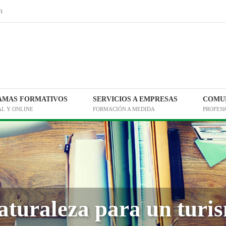
m
AMAS FORMATIVOS
SERVICIOS A EMPRESAS
COMUN
AL Y ONLINE
FORMACIÓN A MEDIDA
PROFES
naturaleza para un tur