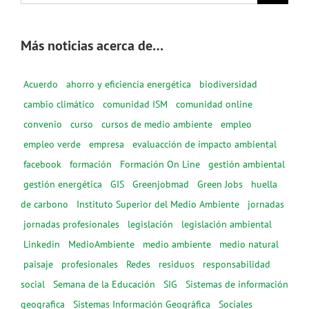
Más noticias acerca de…
Acuerdo
ahorro y eficiencia energética
biodiversidad
cambio climático
comunidad ISM
comunidad online
convenio
curso
cursos de medio ambiente
empleo
empleo verde
empresa
evaluacción de impacto ambiental
facebook
formación
Formación On Line
gestión ambiental
gestión energética
GIS
Greenjobmad
Green Jobs
huella
de carbono
Instituto Superior del Medio Ambiente
jornadas
jornadas profesionales
legislación
legislación ambiental
Linkedin
MedioAmbiente
medio ambiente
medio natural
paisaje
profesionales
Redes
residuos
responsabilidad
social
Semana de la Educación
SIG
Sistemas de información
geografica
Sistemas Información Geográfica
Sociales