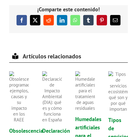
¡Comparte este contenido!
Facebook
X
Reddit
LinkedIn
WhatsApp
Tumblr
Pinterest
Correo
electrónico
Artículos relacionados
Humedales
Tipos
artificiales
de
Obsolescencia
Declaración
para el
servicios