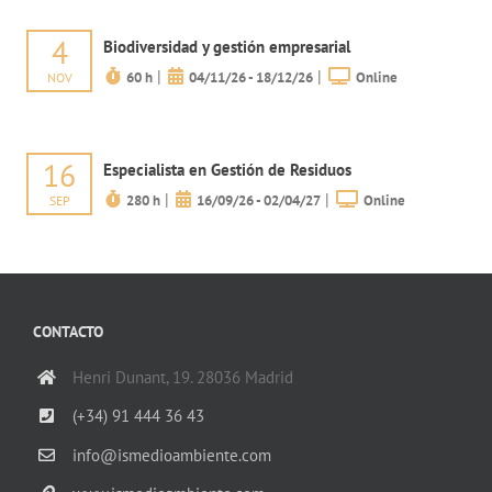
4
Biodiversidad y gestión empresarial
|
|
60 h
04/11/26 - 18/12/26
Online
NOV
16
Especialista en Gestión de Residuos
|
|
280 h
16/09/26 - 02/04/27
Online
SEP
CONTACTO
Henri Dunant, 19. 28036 Madrid
(+34) 91 444 36 43
info@ismedioambiente.com