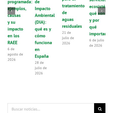
programada:
de
tratamiento
ecosistémic
ejemplos,
Impacto
de
qué son
causas
Ambiental
aguas
y por
y su
(DIA):
residuales
qué
impacto
qué es y
21 de
importan
en los
cómo
julio de
6 de julio
RAEE
funciona
2026
de 2026
en
6 de
agosto de
España
2026
28 de
julio de
2026
Buscar
noticias...