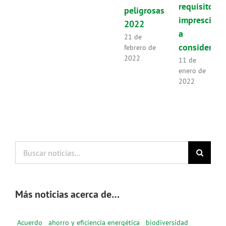
requisitos
peligrosas
imprescindi
2022
a
21 de
considerar
febrero de
2022
11 de
enero de
2022
Buscar
noticias...
Más noticias acerca de…
Acuerdo
ahorro y eficiencia energética
biodiversidad