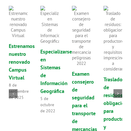
Estrenamos
Especializarse
nuestro
en
renovado
Sistemas
Campus
Examen
de
Virtual
Traslado
consejero
Información
8 de
de
de
Geográfica
septiembre
residuos:
seguridad
de 2025
5 de
obligacione
para el
octubre
para
de 2022
transporte
productores
de
y
mercancías