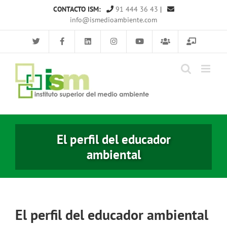
Saltar
CONTACTO ISM:
91 444 36 43
|
al
info@ismedioambiente.com
contenido
El perfil del educador
ambiental
El perfil del educador ambiental