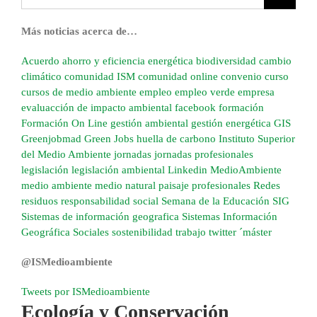
Más noticias acerca de…
Acuerdo
ahorro y eficiencia energética
biodiversidad
cambio
climático
comunidad ISM
comunidad online
convenio
curso
cursos de medio ambiente
empleo
empleo verde
empresa
evaluacción de impacto ambiental
facebook
formación
Formación On Line
gestión ambiental
gestión energética
GIS
Greenjobmad
Green Jobs
huella de carbono
Instituto Superior
del Medio Ambiente
jornadas
jornadas profesionales
legislación
legislación ambiental
Linkedin
MedioAmbiente
medio ambiente
medio natural
paisaje
profesionales
Redes
residuos
responsabilidad social
Semana de la Educación
SIG
Sistemas de información geografica
Sistemas Información
Geográfica
Sociales
sostenibilidad
trabajo
twitter
´máster
@ISMedioambiente
Tweets por ISMedioambiente
Ecología y Conservación