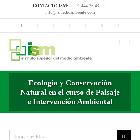
Saltar
CONTACTO ISM:
91 444 36 43
|
al
info@ismedioambiente.com
contenido
Ecología y Conservación
Natural en el curso de Paisaje
e Intervención Ambiental
Buscar
noticias...