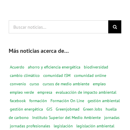
Buscar
noticias...
Más noticias acerca de…
Acuerdo
ahorro y eficiencia energética
biodiversidad
cambio climático
comunidad ISM
comunidad online
convenio
curso
cursos de medio ambiente
empleo
empleo verde
empresa
evaluacción de impacto ambiental
facebook
formación
Formación On Line
gestión ambiental
gestión energética
GIS
Greenjobmad
Green Jobs
huella
de carbono
Instituto Superior del Medio Ambiente
jornadas
jornadas profesionales
legislación
legislación ambiental