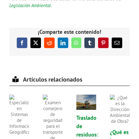
Legislación Ambiental.
¡Comparte este contenido!
Facebook
X
Reddit
LinkedIn
WhatsApp
Tumblr
Pinterest
Correo
electrónico
Artículos relacionados
Traslado
de
¿Qué es
residuos: