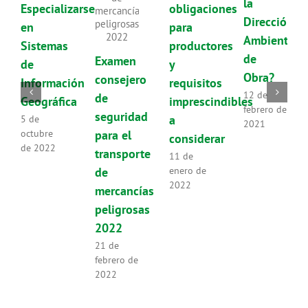
la
Especializarse
obligaciones
Dirección
en
para
Ambiental
Sistemas
productores
de
Examen
de
y
Obra?
consejero
Información
requisitos
12 de
de
Geográfica
imprescindibles
febrero de
seguridad
a
5 de
2021
para el
octubre
considerar
de 2022
transporte
11 de
de
enero de
2022
mercancías
peligrosas
2022
21 de
febrero de
2022