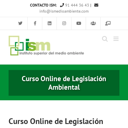
Saltar
CONTACTO ISM:
91 444 36 43
|
al
info@ismedioambiente.com
contenido
Curso Online de Legislación
Ambiental
Curso Online de Legislación