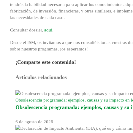
tendrás la habilidad necesaria para aplicar los conocimientos adq
fabricación, de inversión, financieras, y otras similares, e imple
las necesidades de cada caso.
Consultar dossier,
aquí
.
Desde el ISM, os invitamos a que nos consultéis todas vuestras du
sobre nuestros programas, ¡os esperamos!
¡Comparte este contenido!
Facebook
X
Reddit
LinkedIn
WhatsApp
Tumblr
Pinterest
Correo
Artículos relacionados
electrónico
Obsolescencia programada: ejemplos, causas y su impacto en
Obsolescencia programada: ejemplos, causas y su
6 de agosto de 2026