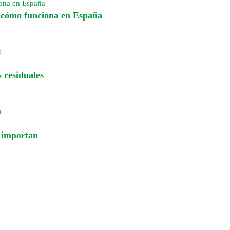
iona en España
y cómo funciona en España
 residuales
é importan