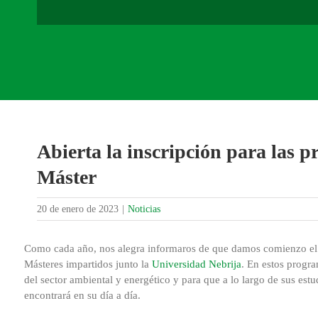
Abierta la inscripción para las 
Máster
20 de enero de 2023
|
Noticias
Como cada año, nos alegra informaros de que damos comienzo el p
Másteres impartidos junto la
Universidad Nebrija
. En estos progr
del sector ambiental y energético y para que a lo largo de sus estu
encontrará en su día a día.