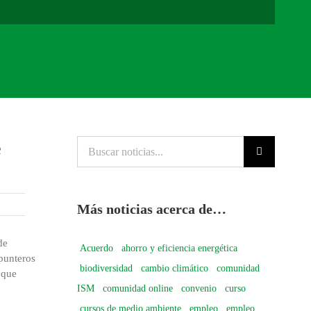
e
Buscar
noticias...
Más noticias acerca de…
de
Acuerdo
ahorro y eficiencia energética
 punteros
biodiversidad
cambio climático
comunidad
 que
ISM
comunidad online
convenio
curso
cursos de medio ambiente
empleo
empleo