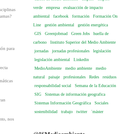
verde
empresa
evaluacción de impacto
sciplinas
gramas?
ambiental
facebook
formación
Formación On
Line
gestión ambiental
gestión energética
GIS
Greenjobmad
Green Jobs
huella de
carbono
Instituto Superior del Medio Ambiente
ión para
jornadas
jornadas profesionales
legislación
legislación ambiental
Linkedin
recta
MedioAmbiente
medio ambiente
medio
natural
paisaje
profesionales
Redes
residuos
máticas
responsabilidad social
Semana de la Educación
SIG
Sistemas de información geografica
ran
Sistemas Información Geográfica
Sociales
sostenibilidad
trabajo
twitter
´máster
nto, nos
@ISMedioambiente