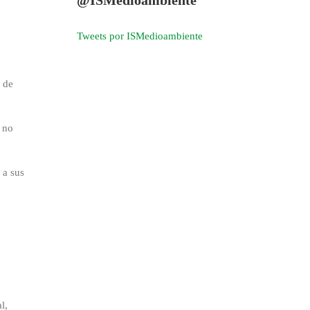
Tweets por ISMedioambiente
 de
 no
 a sus
l,