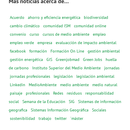
Más noticias acerca de…
Acuerdo
ahorro y eficiencia energética
biodiversidad
cambio climático
comunidad ISM
comunidad online
convenio
curso
cursos de medio ambiente
empleo
empleo verde
empresa
evaluacción de impacto ambiental
facebook
formación
Formación On Line
gestión ambiental
gestión energética
GIS
Greenjobmad
Green Jobs
huella
de carbono
Instituto Superior del Medio Ambiente
jornadas
jornadas profesionales
legislación
legislación ambiental
Linkedin
MedioAmbiente
medio ambiente
medio natural
paisaje
profesionales
Redes
residuos
responsabilidad
social
Semana de la Educación
SIG
Sistemas de información
geografica
Sistemas Información Geográfica
Sociales
sostenibilidad
trabajo
twitter
´máster