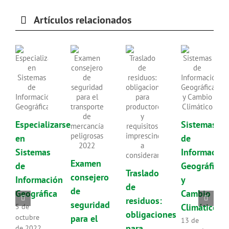
Artículos relacionados
Especializarse
Sistemas
en
de
Sistemas
Información
Examen
de
Geográfica
Traslado
consejero
Información
y
de
de
Geográfica
Cambio
residuos:
seguridad
Climático
5 de
obligaciones
para el
octubre
13 de
para
de 2022