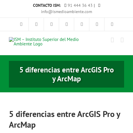
Saltar
CONTACTO ISM:
91 444 36 43
|
al
info@ismedioambiente.com
contenido
5 diferencias entre ArcGIS Pro
y ArcMap
5 diferencias entre ArcGIS Pro y
ArcMap