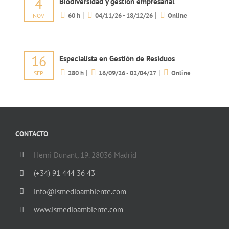
4
Biodiversidad y gestión empresarial
|
|
60 h
04/11/26 - 18/12/26
Online
NOV
16
Especialista en Gestión de Residuos
|
|
280 h
16/09/26 - 02/04/27
Online
SEP
CONTACTO
Henri Dunant, 19. 28036 Madrid
(+34) 91 444 36 43
info@ismedioambiente.com
www.ismedioambiente.com