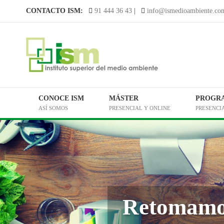
Saltar
CONTACTO ISM:
91 444 36 43
|
info@ismedioambiente.co
al
contenido
CONOCE ISM
MÁSTER
PROGR
ASÍ SOMOS
PRESENCIAL Y ONLINE
PRESENCI
Retomamos