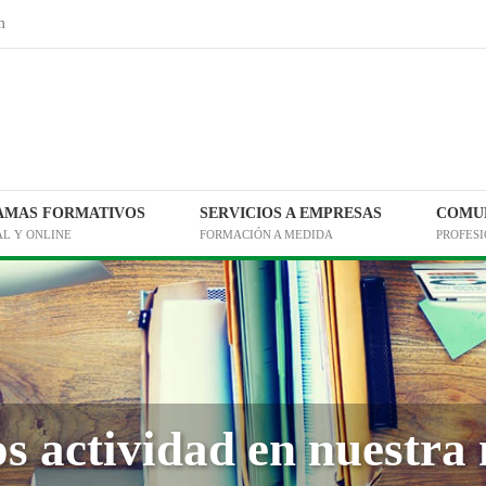
m
AMAS FORMATIVOS
SERVICIOS A EMPRESAS
COMUN
AL Y ONLINE
FORMACIÓN A MEDIDA
PROFES
 actividad en nuestra 