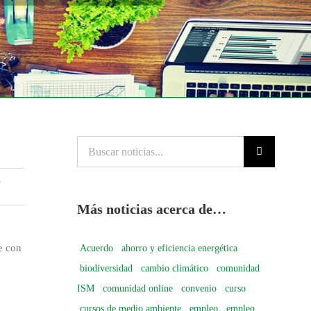
Buscar
noticias...
n
Más noticias acerca de…
e con
Acuerdo
ahorro y eficiencia energética
biodiversidad
cambio climático
comunidad
ISM
comunidad online
convenio
curso
cursos de medio ambiente
empleo
empleo