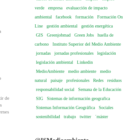
verde
empresa
evaluacción de impacto
ambiental
facebook
formación
Formación On
Line
gestión ambiental
gestión energética
a
GIS
Greenjobmad
Green Jobs
huella de
carbono
Instituto Superior del Medio Ambiente
jornadas
jornadas profesionales
legislación
legislación ambiental
Linkedin
MedioAmbiente
medio ambiente
medio
o
natural
paisaje
profesionales
Redes
residuos
responsabilidad social
Semana de la Educación
ir de
SIG
Sistemas de información geografica
s
Sistemas Información Geográfica
Sociales
ernes
sostenibilidad
trabajo
twitter
´máster
@ISMedioambiente