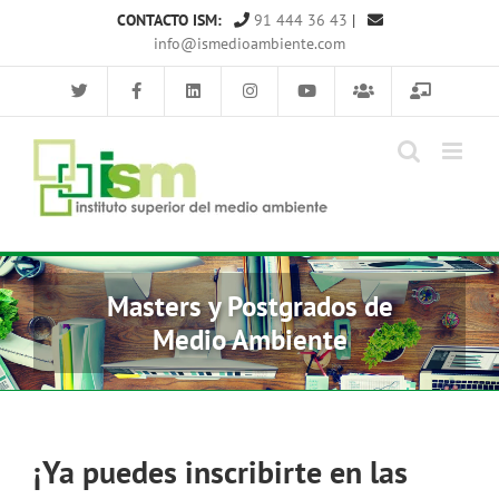
Saltar
CONTACTO ISM:
91 444 36 43
|
al
info@ismedioambiente.com
contenido
Masters y Postgrados de
Medio Ambiente
¡Ya puedes inscribirte en las