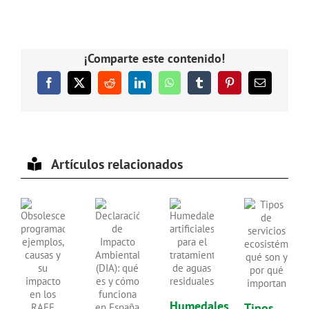
¡Comparte este contenido!
Facebook
X
Reddit
LinkedIn
WhatsApp
Tumblr
Pinterest
Correo
electrónico
Artículos relacionados
Humedales
Tipos