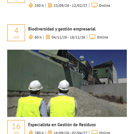
|
|
250 h
23/09/26 - 12/02/27
Online
4
Biodiversidad y gestión empresarial
|
|
60 h
04/11/26 - 18/12/26
Online
NOV
16
Especialista en Gestión de Residuos
|
|
280 h
16/09/26 - 02/04/27
Online
SEP