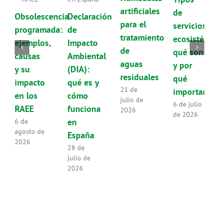
artificiales
de
Obsolescencia
Declaración
para el
servicios
programada:
de
tratamiento
ecosistémic
ejemplos,
Impacto
de
qué son
causas
Ambiental
aguas
y por
y su
(DIA):
residuales
qué
impacto
qué es y
21 de
importan
en los
cómo
julio de
6 de julio
RAEE
funciona
2026
de 2026
en
6 de
agosto de
España
2026
28 de
julio de
2026