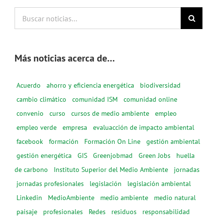
Buscar
noticias...
Más noticias acerca de…
Acuerdo
ahorro y eficiencia energética
biodiversidad
cambio climático
comunidad ISM
comunidad online
convenio
curso
cursos de medio ambiente
empleo
empleo verde
empresa
evaluacción de impacto ambiental
facebook
formación
Formación On Line
gestión ambiental
gestión energética
GIS
Greenjobmad
Green Jobs
huella
de carbono
Instituto Superior del Medio Ambiente
jornadas
jornadas profesionales
legislación
legislación ambiental
Linkedin
MedioAmbiente
medio ambiente
medio natural
paisaje
profesionales
Redes
residuos
responsabilidad