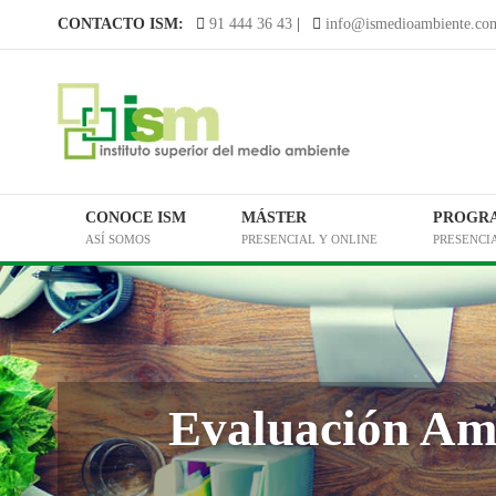
Saltar
CONTACTO ISM:
91 444 36 43
|
info@ismedioambiente.co
al
contenido
CONOCE ISM
MÁSTER
PROGR
ASÍ SOMOS
PRESENCIAL Y ONLINE
PRESENCI
Evaluación Amb