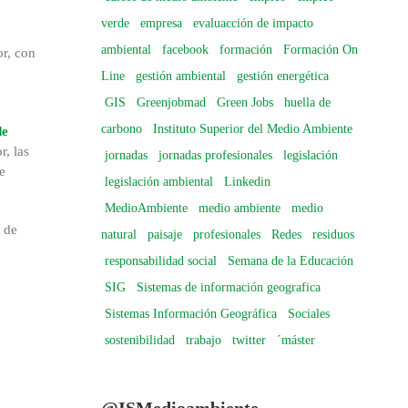
verde
empresa
evaluacción de impacto
ambiental
facebook
formación
Formación On
or, con
Line
gestión ambiental
gestión energética
GIS
Greenjobmad
Green Jobs
huella de
carbono
Instituto Superior del Medio Ambiente
de
r, las
jornadas
jornadas profesionales
legislación
e
legislación ambiental
Linkedin
MedioAmbiente
medio ambiente
medio
s de
natural
paisaje
profesionales
Redes
residuos
responsabilidad social
Semana de la Educación
SIG
Sistemas de información geografica
Sistemas Información Geográfica
Sociales
sostenibilidad
trabajo
twitter
´máster
@ISMedioambiente