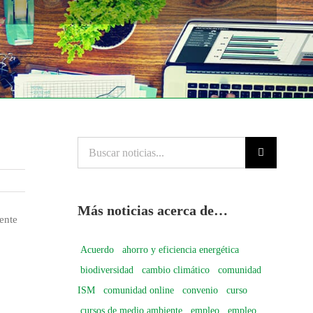
Buscar
noticias...
Más noticias acerca de…
ente
Acuerdo
ahorro y eficiencia energética
biodiversidad
cambio climático
comunidad
ISM
comunidad online
convenio
curso
cursos de medio ambiente
empleo
empleo