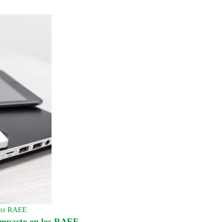
 los RAEE
 impacto en los RAEE