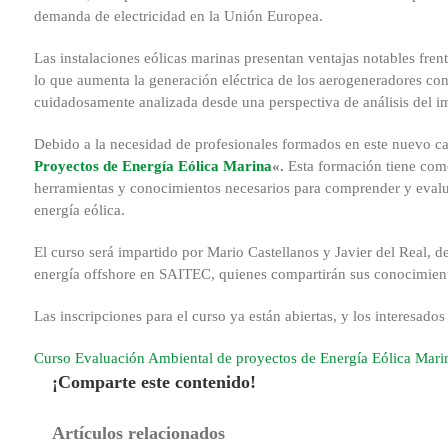
demanda de electricidad en la Unión Europea.
Las instalaciones eólicas marinas presentan ventajas notables frente
lo que aumenta la generación eléctrica de los aerogeneradores c
cuidadosamente analizada desde una perspectiva de análisis del i
Debido a la necesidad de profesionales formados en este nuevo c
Proyectos de Energía Eólica Marina
«.
Esta formación tiene como 
herramientas y conocimientos necesarios para comprender y evalu
energía eólica.
El curso será impartido por Mario Castellanos y Javier del Real, 
energía offshore en SAITEC, quienes compartirán sus conocimientos
Las inscripciones para el curso ya están abiertas, y los interesado
Curso Evaluación Ambiental de proyectos de Energía Eólica Mari
¡Comparte este contenido!
Facebook
X
Reddit
LinkedIn
WhatsApp
Tumblr
Pinterest
Correo
Artículos relacionados
electrónico