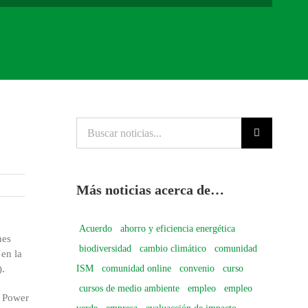
Buscar
noticias...
Más noticias acerca de…
Acuerdo
ahorro y eficiencia energética
nes
biodiversidad
cambio climático
comunidad
 en la
ISM
comunidad online
convenio
curso
).
cursos de medio ambiente
empleo
empleo
o Power