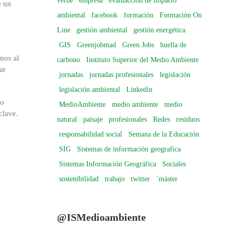
verde
empresa
evaluacción de impacto
e un
ambiental
facebook
formación
Formación On
Line
gestión ambiental
gestión energética
GIS
Greenjobmad
Green Jobs
huella de
mos al
carbono
Instituto Superior del Medio Ambiente
ar
jornadas
jornadas profesionales
legislación
legislación ambiental
Linkedin
io
MedioAmbiente
medio ambiente
medio
clave.
natural
paisaje
profesionales
Redes
residuos
responsabilidad social
Semana de la Educación
SIG
Sistemas de información geografica
Sistemas Información Geográfica
Sociales
sostenibilidad
trabajo
twitter
´máster
@ISMedioambiente