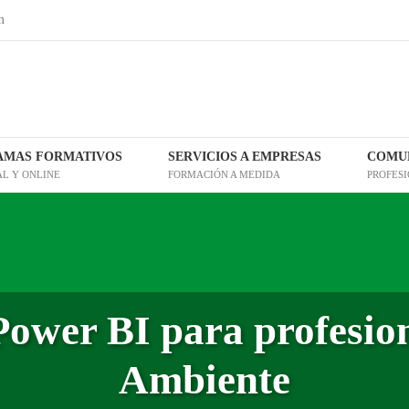
m
AMAS FORMATIVOS
SERVICIOS A EMPRESAS
COMUN
AL Y ONLINE
FORMACIÓN A MEDIDA
PROFES
ower BI para profesio
Ambiente