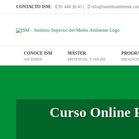
Saltar
CONTACTO ISM:
91 444 36 43
|
info@ismedioambiente.co
al
contenido
CONOCE ISM
MÁSTER
PROGR
ASÍ SOMOS
PRESENCIAL Y ONLINE
PRESENCI
Curso Online P