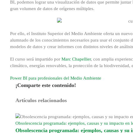
BI, podemos lograr una visualización de datos que permite juntar l
gran volumen de datos de orígenes múltiples.
Por ello, el Instituto Superior del Medio Ambiente oferta un nuevo
alumnado de los conocimientos necesarios para usar el conjunto de
modelos de datos y crear informes con distintos niveles de análisi
El curso será impartido por
Marc Chapellier
, con amplia experienc
climático, energías renovables, la protección de la biodiversidad, 
Power BI para profesionales del Medio Ambiente
¡Comparte este contenido!
Facebook
X
Reddit
LinkedIn
WhatsApp
Tumblr
Pinterest
Correo
Artículos relacionados
electrónico
Obsolescencia programada: ejemplos, causas y su impacto en
Obsolescencia programada: ejemplos, causas y su