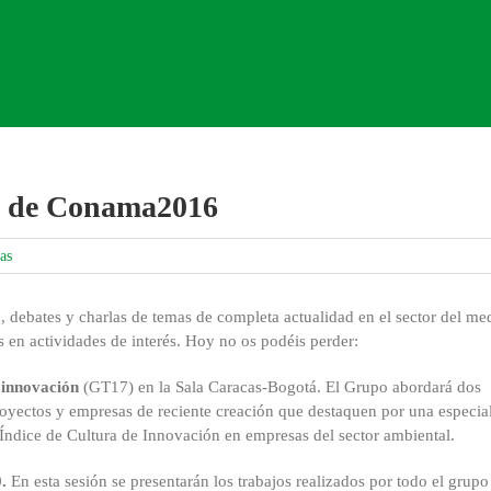
ía de Conama2016
as
, debates y charlas de temas de completa actualidad en el sector del me
 en actividades de interés. Hoy no os podéis perder:
innovación
(GT17) en la Sala Caracas-Bogotá. El Grupo abordará dos
 proyectos y empresas de reciente creación que destaquen por una especia
Índice de Cultura de Innovación en empresas del sector ambiental.
.
En esta sesión se presentarán los trabajos realizados por todo el grupo