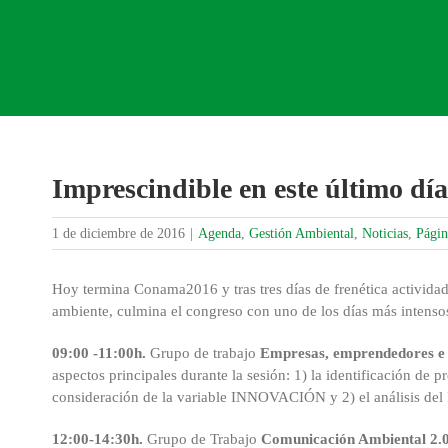
Imprescindible en este último d
1 de diciembre de 2016
|
Agenda
,
Gestión Ambiental
,
Noticias
,
Págin
Hoy termina Conama2016 y tras tres días de frenética actividad
ambiente, culmina el congreso con uno de los días más intensos
09:00 -11:00h.
Grupo de trabajo
Empresas, emprendedores e 
aspectos principales durante la sesión: 1) la identificación de
consideración de la variable INNOVACIÓN y 2) el análisis del 
12:00-14:30h.
Grupo de Trabajo
Comunicación Ambiental 2.0