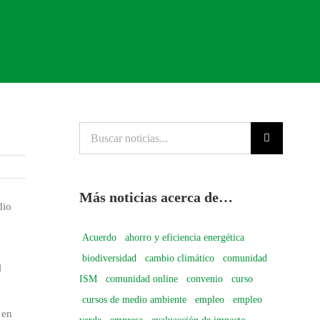
Buscar
noticias...
Más noticias acerca de…
dio
Acuerdo
ahorro y eficiencia energética
biodiversidad
cambio climático
comunidad
l
ISM
comunidad online
convenio
curso
cursos de medio ambiente
empleo
empleo
 en