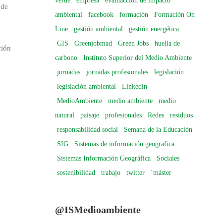
verde
empresa
evaluacción de impacto
 de
ambiental
facebook
formación
Formación On
Line
gestión ambiental
gestión energética
GIS
Greenjobmad
Green Jobs
huella de
ción
carbono
Instituto Superior del Medio Ambiente
jornadas
jornadas profesionales
legislación
legislación ambiental
Linkedin
MedioAmbiente
medio ambiente
medio
natural
paisaje
profesionales
Redes
residuos
responsabilidad social
Semana de la Educación
SIG
Sistemas de información geografica
Sistemas Información Geográfica
Sociales
sostenibilidad
trabajo
twitter
´máster
@ISMedioambiente