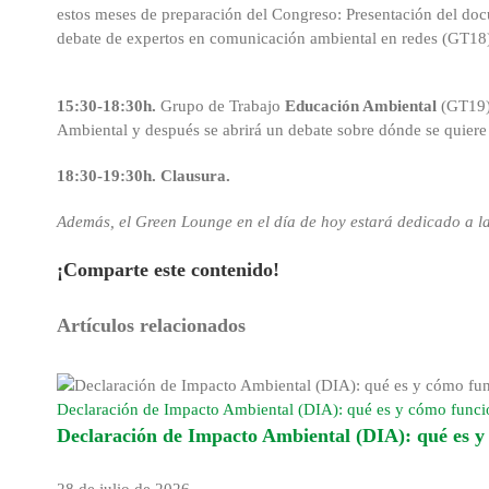
estos meses de preparación del Congreso: Presentación del doc
debate de expertos en comunicación ambiental en redes (GT18
15:30-18:30h.
Grupo de Trabajo
Educación Ambiental
(GT19).
Ambiental y después se abrirá un debate sobre dónde se quiere
18:30-19:30h. Clausura.
Además, el Green Lounge en el día de hoy estará dedicado a la
¡Comparte este contenido!
Facebook
X
Reddit
LinkedIn
WhatsApp
Tumblr
Pinterest
Correo
Artículos relacionados
electrónico
Declaración de Impacto Ambiental (DIA): qué es y cómo func
Declaración de Impacto Ambiental (DIA): qué es 
28 de julio de 2026