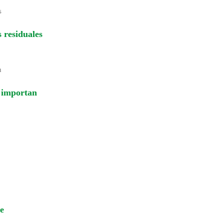
 residuales
é importan
e