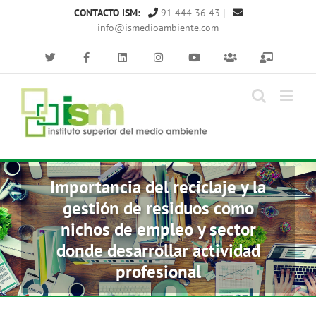
Saltar
CONTACTO ISM:
91 444 36 43
|
al
info@ismedioambiente.com
contenido
Importancia del reciclaje y la
gestión de residuos como
nichos de empleo y sector
donde desarrollar actividad
profesional