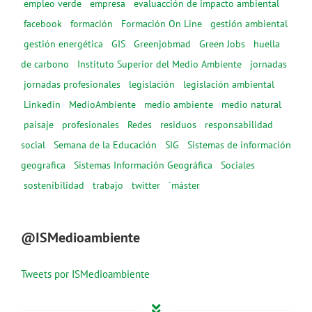
empleo verde
empresa
evaluacción de impacto ambiental
facebook
formación
Formación On Line
gestión ambiental
gestión energética
GIS
Greenjobmad
Green Jobs
huella
de carbono
Instituto Superior del Medio Ambiente
jornadas
jornadas profesionales
legislación
legislación ambiental
Linkedin
MedioAmbiente
medio ambiente
medio natural
paisaje
profesionales
Redes
residuos
responsabilidad
social
Semana de la Educación
SIG
Sistemas de información
geografica
Sistemas Información Geográfica
Sociales
sostenibilidad
trabajo
twitter
´máster
@ISMedioambiente
Tweets por ISMedioambiente