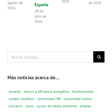
2026
agosto de
de 2026
España
2026
28 de
julio de
2026
Buscar
noticias...
Más noticias acerca de…
Acuerdo
ahorro y eficiencia energética
biodiversidad
cambio climático
comunidad ISM
comunidad online
convenio
curso
cursos de medio ambiente
empleo