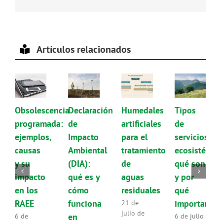
electrónico
Artículos relacionados
Obsolescencia
Declaración
Humedales
Tipos
programada:
de
artificiales
de
ejemplos,
Impacto
para el
servicios
causas
Ambiental
tratamiento
ecosistémic
y su
(DIA):
de
qué son
impacto
qué es y
aguas
y por
en los
cómo
residuales
qué
RAEE
funciona
importan
21 de
julio de
en
6 de
6 de julio