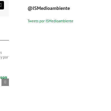
est
Correo
@ISMedioambiente
electrónico
Tweets por ISMedioambiente
 son
Cómo reciclar aceite
Cursos de verano
usado: Guía básica
especializados e
Medio Ambiente
3 de julio de 2026