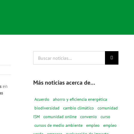
Buscar
noticias...
Más noticias acerca de…
s
en
as
Acuerdo
ahorro y eficiencia energética
biodiversidad
cambio climático
comunidad
ISM
comunidad online
convenio
curso
cursos de medio ambiente
empleo
empleo
verde
empresa
evaluacción de impacto