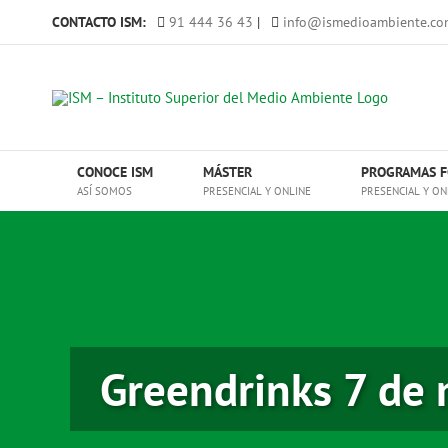
Saltar
CONTACTO ISM:
91 444 36 43
|
info@ismedioambiente.co
al
contenido
CONOCE ISM
MÁSTER
PROGRAMAS F
ASÍ SOMOS
PRESENCIAL Y ONLINE
PRESENCIAL Y ON
Greendrinks 7 de 