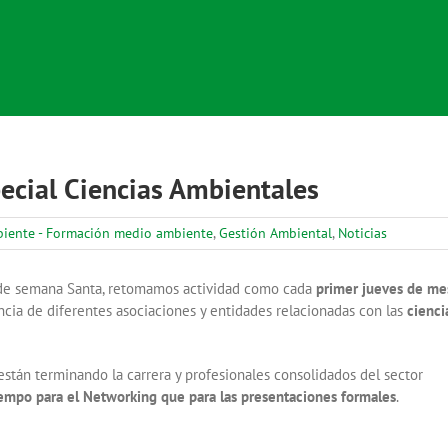
ecial Ciencias Ambientales
iente - Formación medio ambiente
,
Gestión Ambiental
,
Noticias
as de semana Santa, retomamos actividad como cada
primer jueves de me
ncia de diferentes asociaciones y entidades relacionadas con las
cienci
están terminando la carrera y profesionales consolidados del sector
empo para el Networking que para las presentaciones formales
.