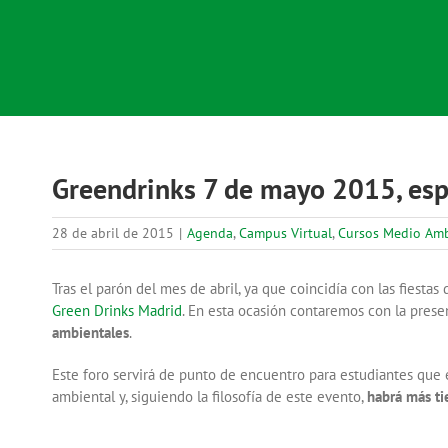
Greendrinks 7 de mayo 2015, esp
28 de abril de 2015
|
Agenda
,
Campus Virtual
,
Cursos Medio Amb
Tras el parón del mes de abril, ya que coincidía con las fiest
Green Drinks Madrid
. En esta ocasión contaremos con la prese
ambientales
.
Este foro servirá de punto de encuentro para estudiantes que 
ambiental y, siguiendo la filosofía de este evento,
habrá más ti