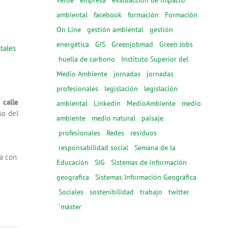
ambiental
facebook
formación
Formación
On Line
gestión ambiental
gestión
energética
GIS
Greenjobmad
Green Jobs
tales
huella de carbono
Instituto Superior del
Medio Ambiente
jornadas
jornadas
profesionales
legislación
legislación
 calle
ambiental
Linkedin
MedioAmbiente
medio
so del
ambiente
medio natural
paisaje
profesionales
Redes
residuos
responsabilidad social
Semana de la
va con
Educación
SIG
Sistemas de información
geografica
Sistemas Información Geográfica
Sociales
sostenibilidad
trabajo
twitter
´máster