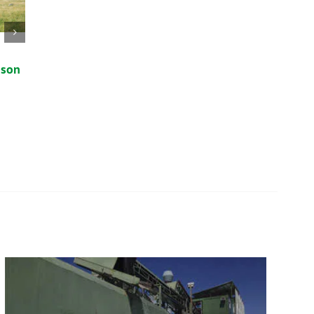
Cómo reciclar aceite
Cursos de verano
 son
usado: Guía básica
especializados e
Medio Ambiente
3 de julio de 2026
29 de junio de 2026