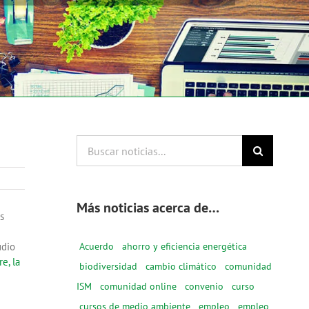
Buscar
noticias...
Más noticias acerca de…
s
Acuerdo
ahorro y eficiencia energética
udio
e, la
biodiversidad
cambio climático
comunidad
ISM
comunidad online
convenio
curso
cursos de medio ambiente
empleo
empleo