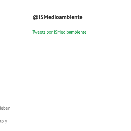
@ISMedioambiente
Tweets por ISMedioambiente
 deben
o
to y