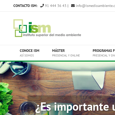
Saltar
CONTACTO ISM:
91 444 36 43
|
info@ismedioambiente.
al
contenido
CONOCE ISM
MÁSTER
PROGRAMAS F
ASÍ SOMOS
PRESENCIAL Y ONLINE
PRESENCIAL Y ON
¿Es importante 