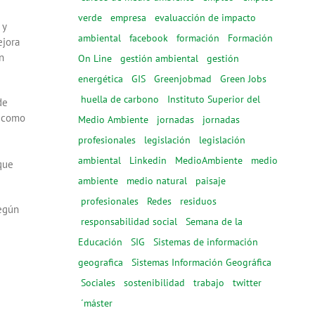
verde
empresa
evaluacción de impacto
 y
ambiental
facebook
formación
Formación
ejora
n
On Line
gestión ambiental
gestión
energética
GIS
Greenjobmad
Green Jobs
huella de carbono
Instituto Superior del
de
n como
Medio Ambiente
jornadas
jornadas
profesionales
legislación
legislación
ambiental
Linkedin
MedioAmbiente
medio
que
ambiente
medio natural
paisaje
profesionales
Redes
residuos
según
responsabilidad social
Semana de la
Educación
SIG
Sistemas de información
geografica
Sistemas Información Geográfica
Sociales
sostenibilidad
trabajo
twitter
´máster