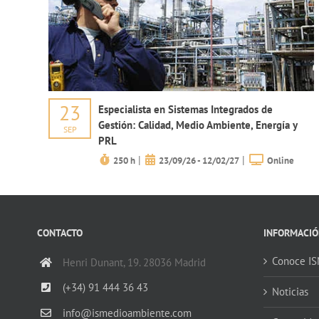
23
Especialista en Sistemas Integrados de
Gestión: Calidad, Medio Ambiente, Energía y
SEP
PRL
|
|
250 h
23/09/26 - 12/02/27
Online
CONTACTO
INFORMACIÓ
Conoce I
Henri Dunant, 19. 28036 Madrid
(+34) 91 444 36 43
Noticias
info@ismedioambiente.com