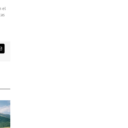
n el
cas
st
Correo
electrónico