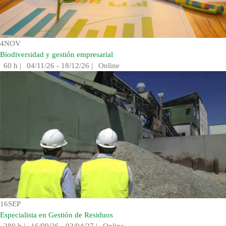
4
NOV
Biodiversidad y gestión empresarial
60 h
|
04/11/26 - 18/12/26
|
Online
16
SEP
Especialista en Gestión de Residuos
280 h
|
16/09/26 - 02/04/27
|
Online