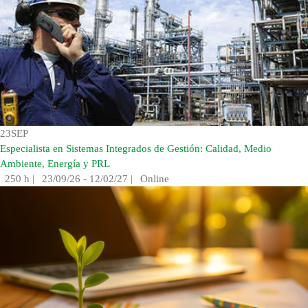
23
SEP
Especialista en Sistemas Integrados de Gestión: Calidad, Medio
Ambiente, Energía y PRL
250 h
|
23/09/26 - 12/02/27
|
Online