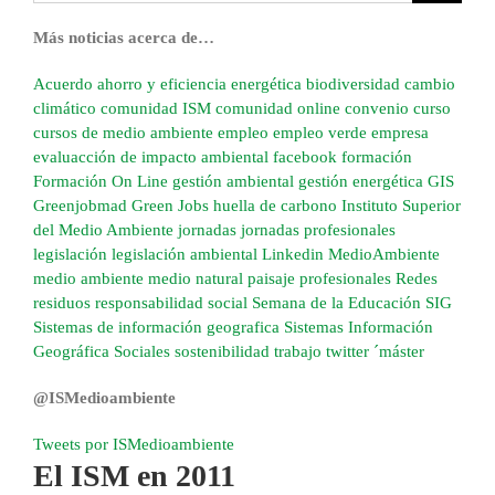
Más noticias acerca de…
Acuerdo
ahorro y eficiencia energética
biodiversidad
cambio
climático
comunidad ISM
comunidad online
convenio
curso
cursos de medio ambiente
empleo
empleo verde
empresa
evaluacción de impacto ambiental
facebook
formación
Formación On Line
gestión ambiental
gestión energética
GIS
Greenjobmad
Green Jobs
huella de carbono
Instituto Superior
del Medio Ambiente
jornadas
jornadas profesionales
legislación
legislación ambiental
Linkedin
MedioAmbiente
medio ambiente
medio natural
paisaje
profesionales
Redes
residuos
responsabilidad social
Semana de la Educación
SIG
Sistemas de información geografica
Sistemas Información
Geográfica
Sociales
sostenibilidad
trabajo
twitter
´máster
@ISMedioambiente
Tweets por ISMedioambiente
El ISM en 2011