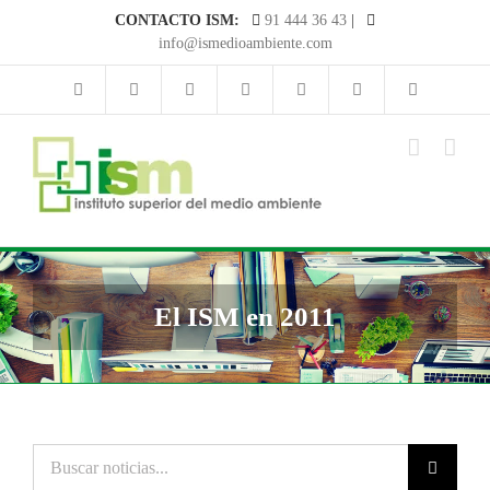
Saltar
CONTACTO ISM:
91 444 36 43
|
al
info@ismedioambiente.com
contenido
El ISM en 2011
Buscar
noticias...