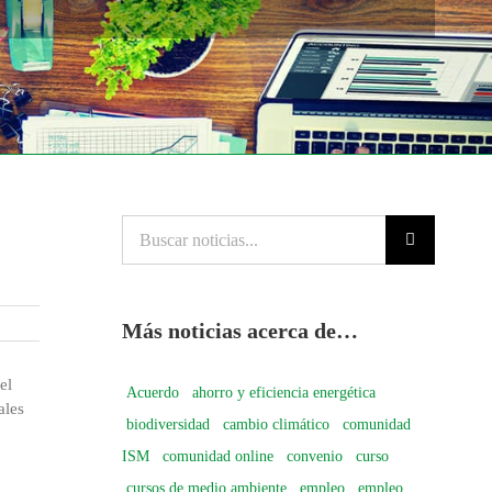
Buscar
noticias...
Más noticias acerca de…
el
Acuerdo
ahorro y eficiencia energética
ales
biodiversidad
cambio climático
comunidad
ISM
comunidad online
convenio
curso
cursos de medio ambiente
empleo
empleo