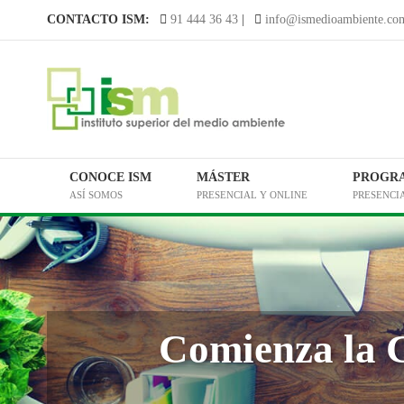
Saltar
CONTACTO ISM:
91 444 36 43
|
info@ismedioambiente.co
al
contenido
CONOCE ISM
MÁSTER
PROGR
ASÍ SOMOS
PRESENCIAL Y ONLINE
PRESENCI
Comienza la C