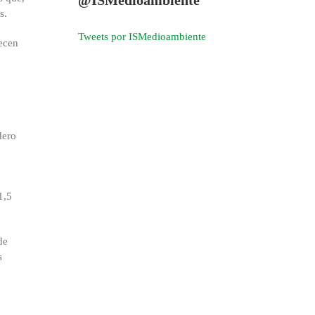
s.
Tweets por ISMedioambiente
lecen
dero
1,5
de
s