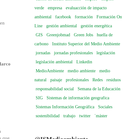
verde
empresa
evaluacción de impacto
ambiental
facebook
formación
Formación On
 en
Line
gestión ambiental
gestión energética
GIS
Greenjobmad
Green Jobs
huella de
carbono
Instituto Superior del Medio Ambiente
jornadas
jornadas profesionales
legislación
legislación ambiental
Linkedin
Marco
MedioAmbiente
medio ambiente
medio
natural
paisaje
profesionales
Redes
residuos
responsabilidad social
Semana de la Educación
SIG
Sistemas de información geografica
Sistemas Información Geográfica
Sociales
sostenibilidad
trabajo
twitter
´máster
a
@ISMedioambiente
s que,