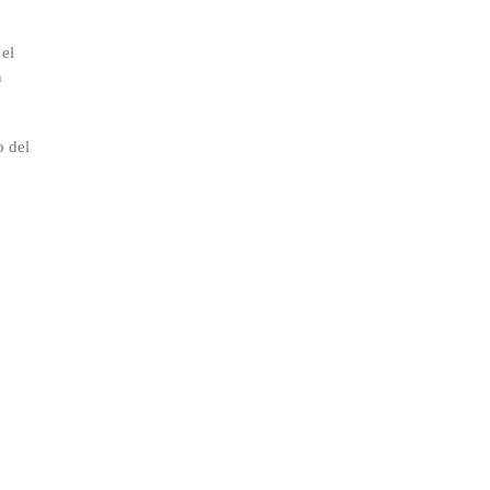
 el
n
o del