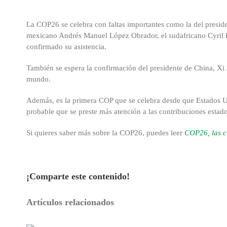
La COP26 se celebra con faltas importantes como la del preside
mexicano Andrés Manuel López Obrador, el sudafricano Cyril 
confirmado su asistencia.
También se espera la confirmación del presidente de China, Xi 
mundo.
Además, es la primera COP que se celebra desde que Estados Un
probable que se preste más atención a las contribuciones estad
Si quieres saber más sobre la COP26, puedes leer
COP26, las c
¡Comparte este contenido!
Facebook
X
Reddit
LinkedIn
WhatsApp
Tumblr
Pinterest
Correo
Artículos relacionados
electrónico