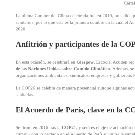
Carte
La última Cumbre del Clima celebrada fue en 2019, presidida 
sanitarios, por lo que esta es la primera cumbre en la cual el Ac
2020.
Anfitrión y participantes de la CO
En esta ocasión, se celebrará en
Glasgow
, Escocia. Acuden rep
de las Naciones Unidas sobre Cambio Climático.
Además, se 
organizaciones ambientales, sindicatos, empresas y gobiernos l
La COP26 se celebra de manera presencial aunque algunas activ
sanitarias.
El Acuerdo de París, clave en la 
Se firmó en 2016 tras la
COP21
, y será es el eje de actuación
cumplir con lo pactado en el Acuerdo de París y limitar la subid