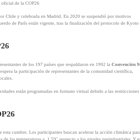
l oficial de la COP26
por Chile y celebrada en Madrid. En 2020 se suspendió por motivos
uerdo de París están vigente, tras la finalización del protocolo de Kyoto
P26
resentantes de los 197 países que respaldaron en 1992 la
Convención 
espera la participación de representantes de la comunidad científica,
ocales.
idades están programadas en formato virtual debido a las restricciones
COP26
 de esta cumbre. Los participantes buscan acelerar la acción climática par
a de las temperaturas a 1,5ºC respecto a los niveles preindustriales. Y e