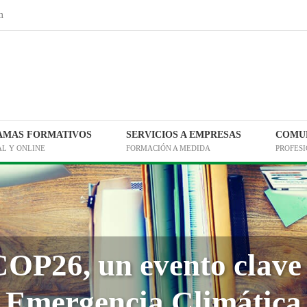
m
AMAS FORMATIVOS
SERVICIOS A EMPRESAS
COMUN
AL Y ONLINE
FORMACIÓN A MEDIDA
PROFES
OP26, un evento clave 
Emergencia Climática