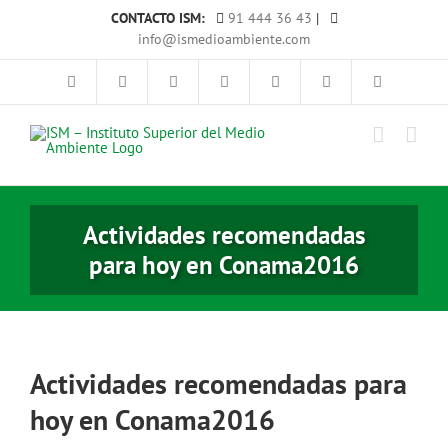
Saltar
CONTACTO ISM:
91 444 36 43
|
al
info@ismedioambiente.com
contenido
Actividades recomendadas
para hoy en Conama2016
Actividades recomendadas para
hoy en Conama2016