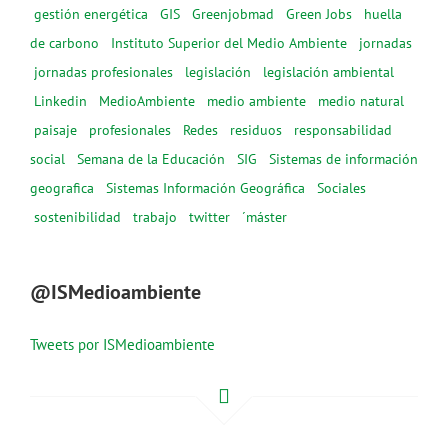
gestión energética
GIS
Greenjobmad
Green Jobs
huella
de carbono
Instituto Superior del Medio Ambiente
jornadas
jornadas profesionales
legislación
legislación ambiental
Linkedin
MedioAmbiente
medio ambiente
medio natural
paisaje
profesionales
Redes
residuos
responsabilidad
social
Semana de la Educación
SIG
Sistemas de información
geografica
Sistemas Información Geográfica
Sociales
sostenibilidad
trabajo
twitter
´máster
@ISMedioambiente
Tweets por ISMedioambiente