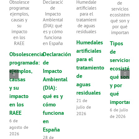
Humedales
Tipos
artificiales
de
Obsolescencia
Declaración
para el
servicios
programada:
de
tratamiento
ecosistémic
ejemplos,
Impacto
de
qué son
causas
Ambiental
aguas
y por
y su
(DIA):
residuales
qué
impacto
qué es y
21 de
importan
en los
cómo
julio de
6 de julio
RAEE
funciona
2026
de 2026
en
6 de
agosto de
España
2026
28 de