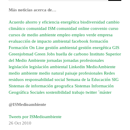
Más noticias acerca de…
Acuerdo
ahorro y eficiencia energética
biodiversidad
cambio
climático
comunidad ISM
comunidad online
convenio
curso
cursos de medio ambiente
empleo
empleo verde
empresa
evaluacción de impacto ambiental
facebook
formación
Formación On Line
gestión ambiental
gestión energética
GIS
Greenjobmad
Green Jobs
huella de carbono
Instituto Superior
del Medio Ambiente
jornadas
jornadas profesionales
legislación
legislación ambiental
Linkedin
MedioAmbiente
medio ambiente
medio natural
paisaje
profesionales
Redes
residuos
responsabilidad social
Semana de la Educación
SIG
Sistemas de información geografica
Sistemas Información
Geográfica
Sociales
sostenibilidad
trabajo
twitter
´máster
@ISMedioambiente
Tweets por ISMedioambiente
26 Oct
2010