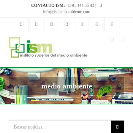
Saltar
CONTACTO ISM:
91 444 36 43
|
al
info@ismedioambiente.com
contenido
medio ambiente
Buscar
noticias...