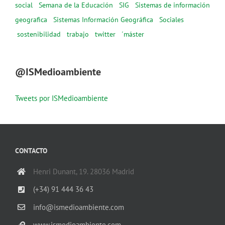
social
Semana de la Educación
SIG
Sistemas de información
geografica
Sistemas Información Geográfica
Sociales
sostenibilidad
trabajo
twitter
´máster
@ISMedioambiente
Tweets por ISMedioambiente
CONTACTO
Henri Dunant, 19. 28036 Madrid
(+34) 91 444 36 43
info@ismedioambiente.com
www.ismedioambiente.com