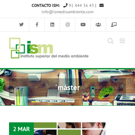
Saltar
CONTACTO ISM:
91 444 36 43
|
al
info@ismedioambiente.com
contenido
´máster
2 MAR