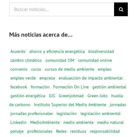
Buscar
noticias...
Más noticias acerca de…
Acuerdo
ahorro y eficiencia energética
biodiversidad
cambio climático
comunidad ISM
comunidad online
convenio
curso
cursos de medio ambiente
empleo
empleo verde
empresa
evaluacción de impacto ambiental
facebook
formación
Formación On Line
gestión ambiental
gestión energética
GIS
Greenjobmad
Green Jobs
huella
de carbono
Instituto Superior del Medio Ambiente
jornadas
jornadas profesionales
legislación
legislación ambiental
Linkedin
MedioAmbiente
medio ambiente
medio natural
paisaje
profesionales
Redes
residuos
responsabilidad