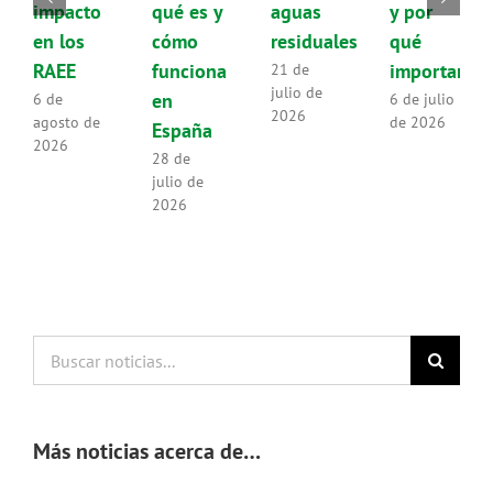
impacto
qué es y
aguas
y por
en los
cómo
residuales
qué
RAEE
funciona
importan
21 de
julio de
en
6 de
6 de julio
2026
agosto de
de 2026
España
2026
28 de
julio de
2026
Buscar
noticias...
Más noticias acerca de…