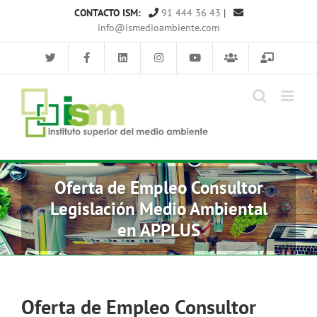
Saltar
CONTACTO ISM:
91 444 36 43
|
al
info@ismedioambiente.com
contenido
Oferta de Empleo Consultor
Legislación Medio Ambiental
en APPLUS
Oferta de Empleo Consultor