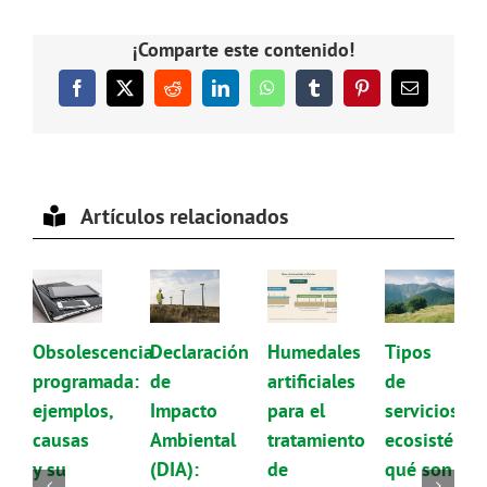
¡Comparte este contenido!
Facebook
X
Reddit
LinkedIn
WhatsApp
Tumblr
Pinterest
Correo
electrónico
Artículos relacionados
Obsolescencia
Declaración
Humedales
Tipos
programada:
de
artificiales
de
ejemplos,
Impacto
para el
servicios
causas
Ambiental
tratamiento
ecosistémic
y su
(DIA):
de
qué son