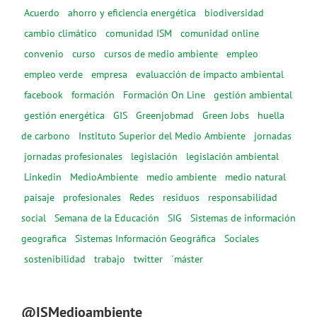
Acuerdo
ahorro y eficiencia energética
biodiversidad
cambio climático
comunidad ISM
comunidad online
convenio
curso
cursos de medio ambiente
empleo
empleo verde
empresa
evaluacción de impacto ambiental
facebook
formación
Formación On Line
gestión ambiental
gestión energética
GIS
Greenjobmad
Green Jobs
huella
de carbono
Instituto Superior del Medio Ambiente
jornadas
jornadas profesionales
legislación
legislación ambiental
Linkedin
MedioAmbiente
medio ambiente
medio natural
paisaje
profesionales
Redes
residuos
responsabilidad
social
Semana de la Educación
SIG
Sistemas de información
geografica
Sistemas Información Geográfica
Sociales
sostenibilidad
trabajo
twitter
´máster
@ISMedioambiente