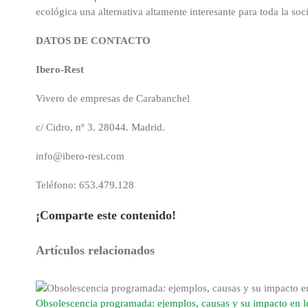
ecológica una alternativa altamente interesante para toda la soc
DATOS DE CONTACTO
Ibero
‐
Rest
Vivero de empresas de Carabanchel
c/ Cidro, nº 3. 28044. Madrid.
info@ibero‐rest.com
Teléfono: 653.479.128
¡Comparte este contenido!
Facebook
X
Reddit
LinkedIn
WhatsApp
Tumblr
Pinterest
Correo
Artículos relacionados
electrónico
Obsolescencia programada: ejemplos, causas y su impacto en