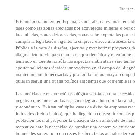
Este método, pionero en España, es una alternativa más rentab
tales como las zonas afectadas por actividades mineras o por o
incendiadas, zonas deforestadas, zonas sobreexplotadas por acti
cumplir la legislación vigente, la empresa ofrece una asesoría 
Pública a la hora de diseñar, ejecutar y monitorizar proyectos 
diagnóstico previo para conocer la problemática y el enfoque ci
teniendo en cuenta no sólo los aspectos ambientales sino tambi
aportar soluciones técnicas innovadoras en el campo del diagnó
mantenimiento innecesarios y proporcionar una mayor competiti
quieran seguir una buena política ambiental que contemple la r
Las medidas de restauración ecológica satisfacen una necesidad
negativo que muestran los espacios degradados sobre la salud púb
y económico. Existen múltiples casos de éxito de empresas reco
Industries (Reino Unido), que ha llegado a conseguir con sus pr
población local al proponer la creación de un ambiente de humed
recreativo ante la necesidad de ampliar una cantera ya existent
humedales superaron con creces los beneficios actuales derivad