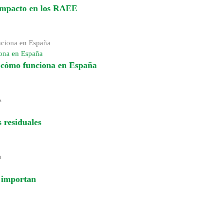
 impacto en los RAEE
iona en España
y cómo funciona en España
 residuales
é importan