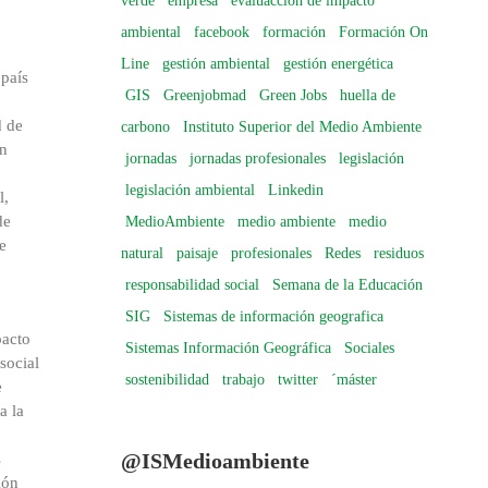
verde
empresa
evaluacción de impacto
ambiental
facebook
formación
Formación On
Line
gestión ambiental
gestión energética
 país
GIS
Greenjobmad
Green Jobs
huella de
d de
carbono
Instituto Superior del Medio Ambiente
ón
jornadas
jornadas profesionales
legislación
legislación ambiental
Linkedin
l,
de
MedioAmbiente
medio ambiente
medio
e
natural
paisaje
profesionales
Redes
residuos
responsabilidad social
Semana de la Educación
SIG
Sistemas de información geografica
pacto
Sistemas Información Geográfica
Sociales
social
sostenibilidad
trabajo
twitter
´máster
e
a la
@ISMedioambiente
s
ión