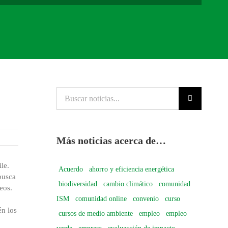
Buscar
noticias...
Más noticias acerca de…
le.
Acuerdo
ahorro y eficiencia energética
busca
biodiversidad
cambio climático
comunidad
eos.
ISM
comunidad online
convenio
curso
én los
cursos de medio ambiente
empleo
empleo