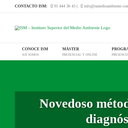
Saltar
CONTACTO ISM:
91 444 36 43
|
info@ismedioambiente.co
al
contenido
CONOCE ISM
MÁSTER
PROGR
ASÍ SOMOS
PRESENCIAL Y ONLINE
PRESENCI
Novedoso métod
diagnós