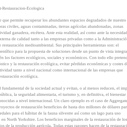
le que permite recuperar los abundantes espacios degradados de nuestro
bras civiles, aguas contaminadas, tierras agrícolas abandonadas, zonas
vidad ganadera, etcétera. Ante esta realidad, así como ante la necesida
externa de calidad tanto a las empresas privadas como a la Administraci
de restauración medioambiental. Sus principales herramientas son: el
entífico para la propuesta de soluciones desde un punto de vista integra
én los factores ecológicos, sociales y económicos. Con todo ello preten
stico y la restauración ecológica, evitar pérdidas económicas y costes d
vidad tanto a nivel nacional como internacional de las empresas que
estauración ecológica.
 fundamental de la sociedad actual y evitan, o al menos reducen, el im
lica, la seguridad alimentaria, el turismo y, en definitiva, el bienestar 
nocidas a nivel internacional. Un claro ejemplo es el caso de Aggregat
oyectos de restauración beneficios de hasta dos millones de dólares par
ales para el hábitat de la fauna silvestre así como un lago para uso
e en North Yorkshire. Los beneficios marginales de la restauración de lo
os de la producción agrícola. Todas estas razones hacen de la restaurac