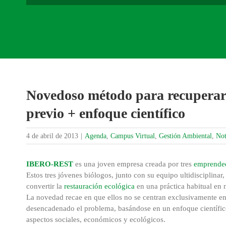
Novedoso método para recuperar 
previo + enfoque científico
4 de abril de 2013
|
Agenda
,
Campus Virtual
,
Gestión Ambiental
,
Not
IBERO‐REST
es una joven empresa creada por tres
emprende
Estos tres jóvenes biólogos, junto con su equipo ultidisciplin
convertir la
restauración ecológica
en una práctica habitual en n
La novedad recae en que ellos no se centran exclusivamente en
desencadenado el problema, basándose en un enfoque científico 
aspectos sociales, económicos y ecológicos.