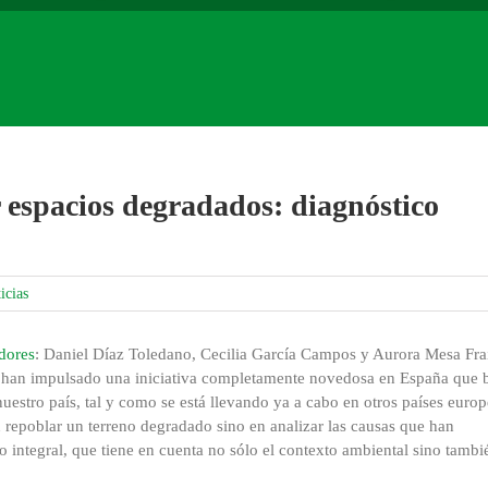
espacios degradados: diagnóstico
icias
dores
: Daniel Díaz Toledano, Cecilia García Campos y Aurora Mesa Frai
ar, han impulsado una iniciativa completamente novedosa en España que 
uestro país, tal y como se está llevando ya a cabo en otros países europ
 repoblar un terreno degradado sino en analizar las causas que han
integral, que tiene en cuenta no sólo el contexto ambiental sino tambi