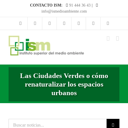
Saltar
CONTACTO ISM:
91 444 36 43
|
al
info@ismedioambiente.com
contenido
Las Ciudades Verdes o cómo
renaturalizar los espacios
urbanos
Buscar
noticias...