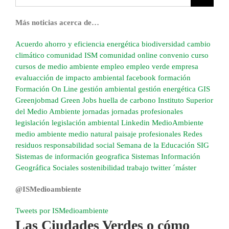
Más noticias acerca de…
Acuerdo
ahorro y eficiencia energética
biodiversidad
cambio
climático
comunidad ISM
comunidad online
convenio
curso
cursos de medio ambiente
empleo
empleo verde
empresa
evaluacción de impacto ambiental
facebook
formación
Formación On Line
gestión ambiental
gestión energética
GIS
Greenjobmad
Green Jobs
huella de carbono
Instituto Superior
del Medio Ambiente
jornadas
jornadas profesionales
legislación
legislación ambiental
Linkedin
MedioAmbiente
medio ambiente
medio natural
paisaje
profesionales
Redes
residuos
responsabilidad social
Semana de la Educación
SIG
Sistemas de información geografica
Sistemas Información
Geográfica
Sociales
sostenibilidad
trabajo
twitter
´máster
@ISMedioambiente
Tweets por ISMedioambiente
Las Ciudades Verdes o cómo