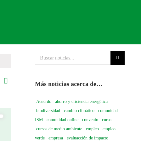
Buscar
noticias...
uscar
Navegación
Más noticias acerca de…
Lista
avegación
de
e
vistas
Acuerdo
ahorro y eficiencia energética
de
úsqueda
biodiversidad
cambio climático
comunidad
Evento
ISM
comunidad online
convenio
curso
cursos de medio ambiente
empleo
empleo
stas
verde
empresa
evaluacción de impacto