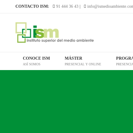
Saltar
CONTACTO ISM:
91 444 36 43
|
info@ismedioambiente.co
al
contenido
CONOCE ISM
MÁSTER
PROGR
ASÍ SOMOS
PRESENCIAL Y ONLINE
PRESENCI