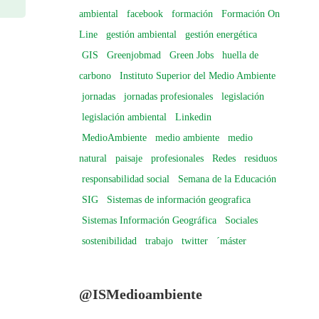
e
ambiental
facebook
formación
Formación On
Line
gestión ambiental
gestión energética
ventos
GIS
Greenjobmad
Green Jobs
huella de
carbono
Instituto Superior del Medio Ambiente
jornadas
jornadas profesionales
legislación
legislación ambiental
Linkedin
MedioAmbiente
medio ambiente
medio
natural
paisaje
profesionales
Redes
residuos
responsabilidad social
Semana de la Educación
SIG
Sistemas de información geografica
Sistemas Información Geográfica
Sociales
sostenibilidad
trabajo
twitter
´máster
@ISMedioambiente