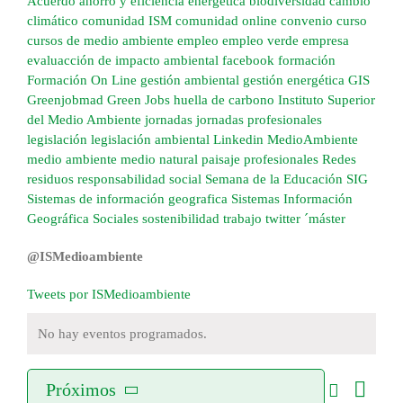
Acuerdo
ahorro y eficiencia energética
biodiversidad
cambio
climático
comunidad ISM
comunidad online
convenio
curso
cursos de medio ambiente
empleo
empleo verde
empresa
evaluacción de impacto ambiental
facebook
formación
Formación On Line
gestión ambiental
gestión energética
GIS
Greenjobmad
Green Jobs
huella de carbono
Instituto Superior
del Medio Ambiente
jornadas
jornadas profesionales
legislación
legislación ambiental
Linkedin
MedioAmbiente
medio ambiente
medio natural
paisaje
profesionales
Redes
residuos
responsabilidad social
Semana de la Educación
SIG
Sistemas de información geografica
Sistemas Información
Geográfica
Sociales
sostenibilidad
trabajo
twitter
´máster
@ISMedioambiente
Tweets por ISMedioambiente
No hay eventos programados.
Buscar
Nave
Próximos
Lista