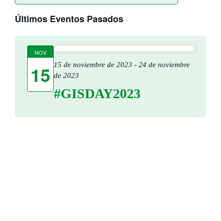
Navega
Selecciona
de
la
Últimos Eventos Pasados
de
vista
fecha.
de
búsqued
Even
NOV
y
15 de noviembre de 2023
-
24 de noviembre
15
de 2023
vistas
#GISDAY2023
de
Eventos