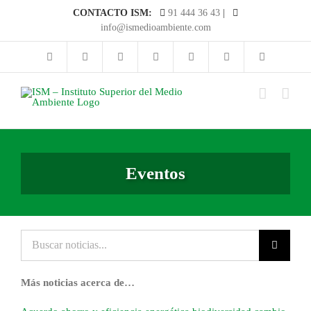
Saltar
CONTACTO ISM:
91 444 36 43
|
al
info@ismedioambiente.com
contenido
Eventos
Buscar
noticias...
Más noticias acerca de…