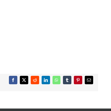
Facebook
X
Reddit
LinkedIn
WhatsApp
Tumblr
Pinterest
Correo
electrónico