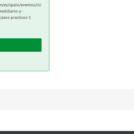
m/es/spain/eventos/cic
mobiliario-y-
casos-practicos-1