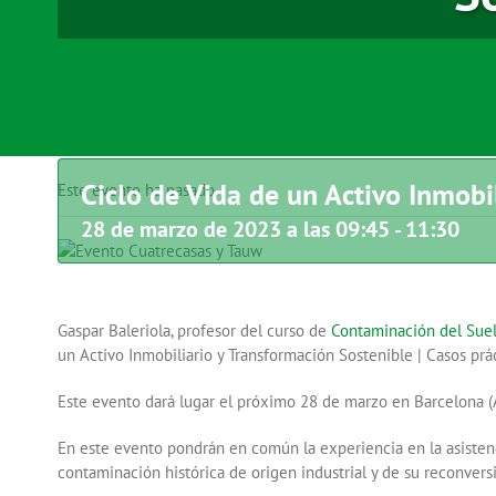
Ciclo de Vida de un Activo Inmobi
Este evento ha pasado.
28 de marzo de 2023 a las 09:45
-
11:30
Gaspar Baleriola, profesor del curso de
Contaminación del Suel
un Activo Inmobiliario y Transformación Sostenible | Casos 
Este evento dará lugar el próximo 28 de marzo en Barcelona (Av
En este evento pondrán en común la experiencia en la asisten
contaminación histórica de origen industrial y de su reconversi