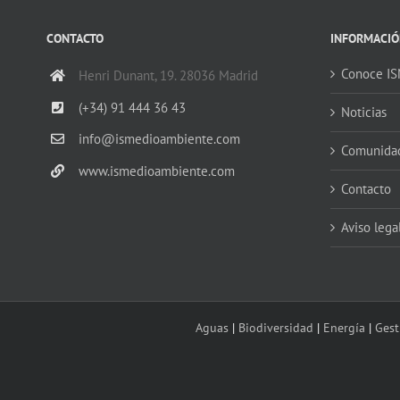
CONTACTO
INFORMACIÓ
Conoce I
Henri Dunant, 19. 28036 Madrid
(+34) 91 444 36 43
Noticias
info@ismedioambiente.com
Comunida
www.ismedioambiente.com
Contacto
Aviso lega
Aguas
|
Biodiversidad
|
Energía
|
Gest