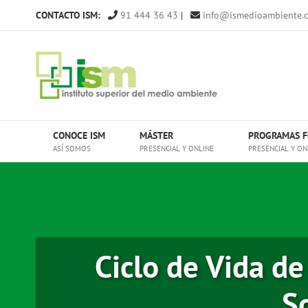
Saltar
CONTACTO ISM:
91 444 36 43
|
info@ismedioambiente.
al
contenido
CONOCE ISM
MÁSTER
PROGRAMAS F
ASÍ SOMOS
PRESENCIAL Y ONLINE
PRESENCIAL Y ON
Ciclo de Vida de
So