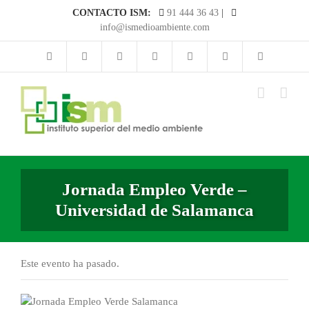
Saltar
CONTACTO ISM:
91 444 36 43
|
al
info@ismedioambiente.com
contenido
Jornada Empleo Verde –
Universidad de Salamanca
Este evento ha pasado.