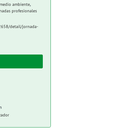
medio ambiente
,
nadas profesionales
2658/detail/jornada-
m
zador