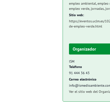
empleo ambiental
,
empleo 
empleo verde
,
jornadas
,
jor
Sitio web:
https://eventos.uclm.es/10
de-empleo-verde.html
Organizador
ISM
Teléfono
91 444 36 43
Correo electrónico
info@ismedioambiente.co
Ver el sitio web del Organi