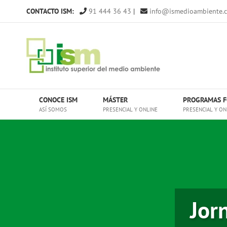
Saltar
CONTACTO ISM:
91 444 36 43
|
info@ismedioambiente.
al
contenido
CONOCE ISM
MÁSTER
PROGRAMAS F
ASÍ SOMOS
PRESENCIAL Y ONLINE
PRESENCIAL Y ON
Jor