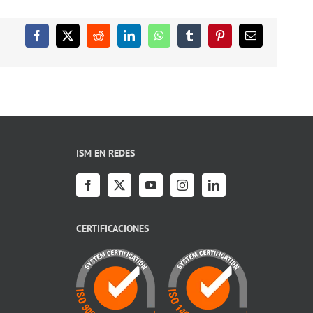
Facebook
X
Reddit
LinkedIn
WhatsApp
Tumblr
Pinterest
Correo
electrónico
ISM EN REDES
CERTIFICACIONES