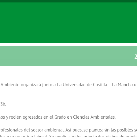
2
 Ambiente organizará junto a La Universidad de Castilla – La Mancha un
13h.
mnos y recién egresados en el Grado en Ciencias Ambientales.
ofesionales del sector ambiental. Así pues, se plantearán las posibles s
les y su recorrido laboral. Se explicarán los principales nichos de emp