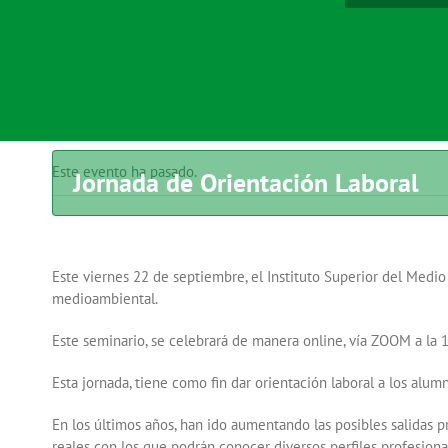
Este evento ha pasado.
Jornada de Orientación Laboral
Este viernes 22 de septiembre, el Instituto Superior del Medio
medioambiental.
Este seminario, se celebrará de manera online, vía ZOOM a la 
Esta jornada, tiene como fin dar orientación laboral a los alu
En los últimos años, han ido aumentando las posibles salidas pr
reales con los que podrán conocer diversos perfiles profesiona